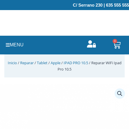
Ir
C/ Serrano 230 | 635 555 555
al
contenido
0
Carr
MENU
Inicio
/
Reparar
/
Tablet
/
Apple
/
IPAD PRO 10.5
/ Reparar WiFi Ipad
Pro 10.5