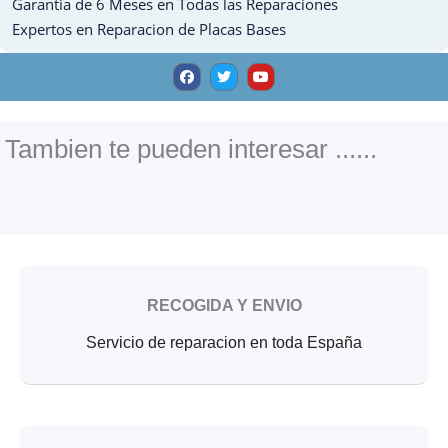
Garantia de 6 Meses en Todas las Reparaciones
Expertos en Reparacion de Placas Bases
F
T
Y
a
w
o
c
i
u
e
t
t
b
t
u
o
e
b
o
r
e
Tambien te pueden interesar ......
k
RECOGIDA Y ENVIO
Servicio de reparacion en toda España