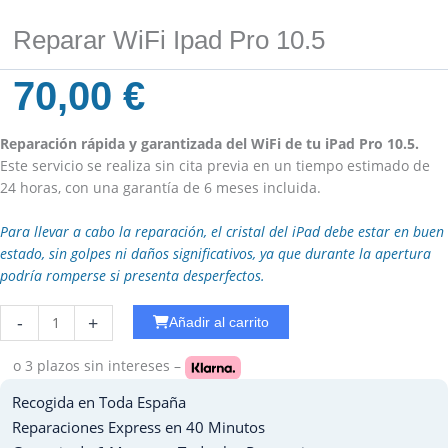
Reparar WiFi Ipad Pro 10.5
70,00
€
Reparación rápida y garantizada del WiFi de tu iPad Pro 10.5.
Este servicio se realiza sin cita previa en un tiempo estimado de
24 horas, con una garantía de 6 meses incluida.
Para llevar a cabo la reparación, el cristal del iPad debe estar en buen
estado, sin golpes ni daños significativos, ya que durante la apertura
podría romperse si presenta desperfectos.
Reparar
-
+
Añadir al carrito
WiFi
Ipad
o 3 plazos
sin intereses –
Pro
Recogida en Toda España
10.5
cantidad
Reparaciones Express en 40 Minutos