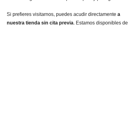
Si prefieres visitarnos, puedes acudir directamente
a
nuestra tienda sin cita previa
. Estamos disponibles de
lunes a viernes
, en horario ininterrumpido de
10:00 a
20:00
, para atenderte en el momento que mejor te
convenga. Viamovil expertos en
Reparacion Moviles
.
04
Verificación exhaustiva del
funcionamiento
Antes de entregarte el dispositivo,
realizamos un