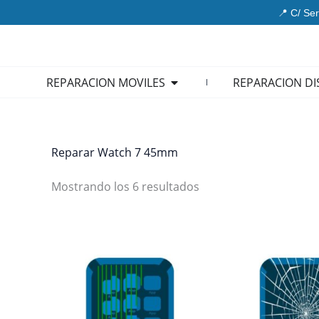
Ir
📍 C/ Ser
al
contenido
Open REPARACION MOVIL
REPARACION MOVILES
REPARACION DI
Reparar Watch 7 45mm
Mostrando los 6 resultados