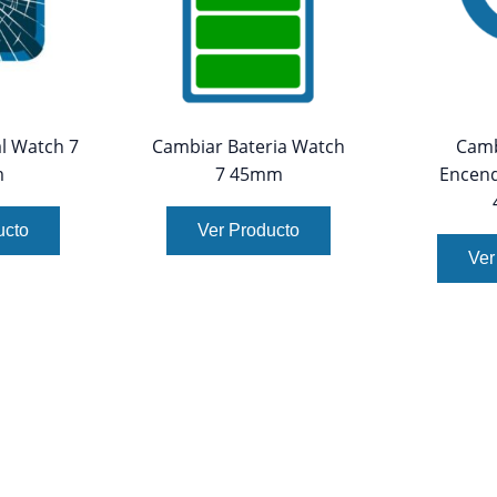
l Watch 7
Cambiar Bateria Watch
Camb
m
7 45mm
Encend
ucto
Ver Producto
Ver