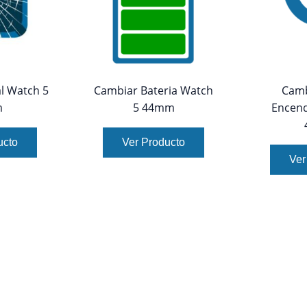
l Watch 5
Cambiar Bateria Watch
Camb
m
5 44mm
Encend
ucto
Ver Producto
Ver