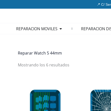
Ir
📍 C/ Ser
al
contenido
Open REPARACION MOVIL
REPARACION MOVILES
REPARACION DI
Reparar Watch 5 44mm
Mostrando los 6 resultados