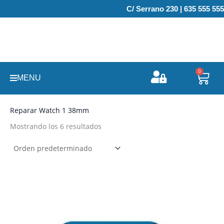
Ir
C/ Serrano 230 | 635 555 555
al
contenido
0
Carr
MENU
Reparar Watch 1 38mm
Mostrando los 6 resultados