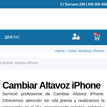
Ir
C/ Serrano 230 | 635 555 555
al
contenido
0
Carr
MENU
Home
/
Todos Modelos iPhone
/
Cambiar Altavoz iPhone
Cambiar Altavoz iPhone
Servicio profesional de Cambiar Altavoz iPhone.
Ofrecemos atención sin cita previa y realizamos la