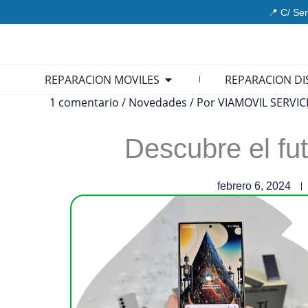
Ir
📍 C/ Ser
al
contenido
Open REPARACION MOVIL
REPARACION MOVILES
REPARACION DI
1 comentario
/
Novedades
/ Por
VIAMOVIL SERVIC
Descubre el f
febrero 6, 2024