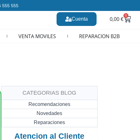
35 555 555
0
Carr
0,00
€
Cuenta
n CURSOS REPARACION MOVILES
VENTA MOVILES
REPARACION B2B
CATEGORIAS BLOG
Recomendaciones
Novedades
Reparaciones
Atencion al Cliente