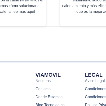
on el cable hasta fallos en
rendimiento fluido.
icamos cómo solucionarlo
calentamiento y más efic
batería, lee más aquí!
qué es la mejor a
VIAMOVIL
LEGAL
Nosotros
Aviso Legal
Contacto
Condiciones
Donde Estamos
Condiciones
Blog Tecnologico
Politica Pri