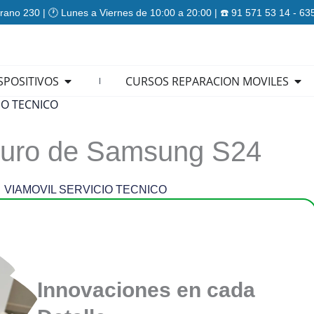
rano 230 | 🕐 Lunes a Viernes de 10:00 a 20:00 | ☎️ 91 571 53 14 - 6
ES
Open REPARACION DISPOSITIVOS
Ope
SPOSITIVOS
CURSOS REPARACION MOVILES
IO TECNICO
uturo de Samsung S24
VIAMOVIL SERVICIO TECNICO
Innovaciones en cada