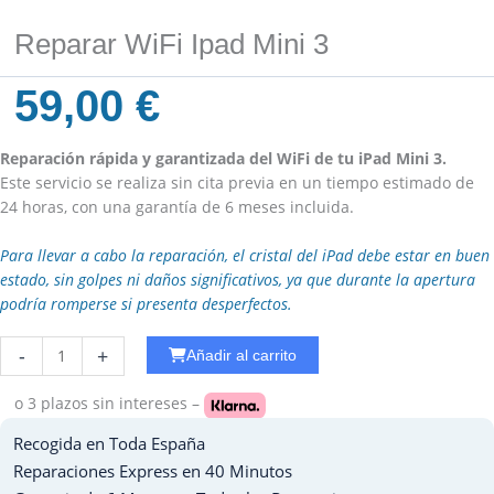
Reparar WiFi Ipad Mini 3
59,00
€
Reparación rápida y garantizada del WiFi de tu iPad Mini 3.
Este servicio se realiza sin cita previa en un tiempo estimado de
24 horas, con una garantía de 6 meses incluida.
Para llevar a cabo la reparación, el cristal del iPad debe estar en buen
estado, sin golpes ni daños significativos, ya que durante la apertura
podría romperse si presenta desperfectos.
Reparar
-
+
Añadir al carrito
WiFi
Ipad
o 3 plazos
sin intereses –
Air
Recogida en Toda España
cantidad
Reparaciones Express en 40 Minutos