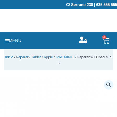
Ir
C/ Serrano 230 | 635 555 555
al
contenido
0
Carr
MENU
Inicio
/
Reparar
/
Tablet
/
Apple
/
IPAD MINI 3
/ Reparar WiFi Ipad Mini
3