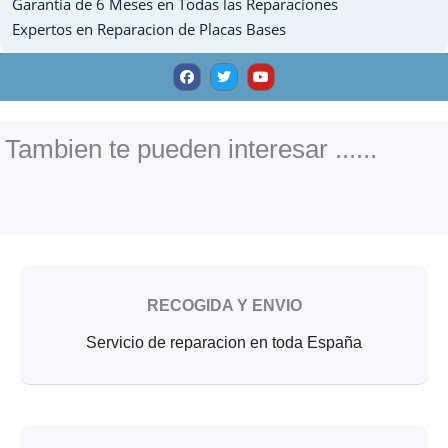
Garantia de 6 Meses en Todas las Reparaciones
Expertos en Reparacion de Placas Bases
F
T
Y
a
w
o
c
i
u
e
t
t
b
t
u
o
e
b
o
r
e
Tambien te pueden interesar ......
k
RECOGIDA Y ENVIO
Servicio de reparacion en toda España