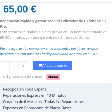
65,00
€
Reparación rápida y garantizada del Vibrador de tu iPhone 13
Pro.
Este servicio se realiza sin cita previa en un tiempo estimado de
60-90 minutos, con una garantía de 6 meses incluida.
Para asegurar la reparación en el momento, por favor verifica
previamente con nosotros la disponibilidad de stock en el SAT.
Cambiar
-
+
Añadir al carrito
Sensor
Proximidad
o 3 plazos
sin intereses –
iPhone
15
Recogida en Toda España
Pro
Reparaciones Express en 40 Minutos
Max
Garantia de 6 Meses en Todas las Reparaciones
cantidad
Expertos en Reparacion de Placas Bases