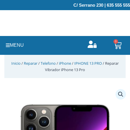
Ir
C/ Serrano 230 | 635 555 555
al
contenido
0
Carr
MENU
Inicio
/
Reparar
/
Telefono
/
iPhone
/
IPHONE 13 PRO
/ Reparar
Vibrador iPhone 13 Pro