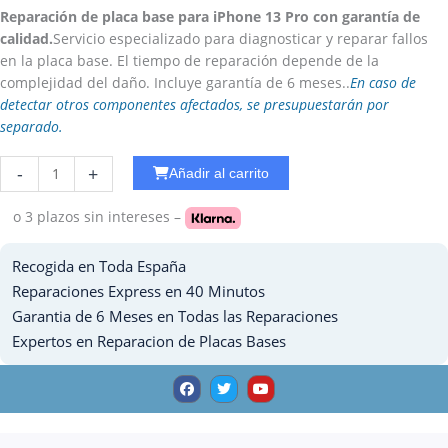
Reparación de placa base para iPhone 13 Pro con garantía de
calidad.
Servicio especializado para diagnosticar y reparar fallos
en la placa base. El tiempo de reparación depende de la
complejidad del daño. Incluye garantía de 6 meses..
En caso de
detectar otros componentes afectados, se presupuestarán por
separado.
Cambiar
-
+
Añadir al carrito
Bluetooth
iPhone
o 3 plazos
sin intereses –
14
cantidad
Recogida en Toda España
Reparaciones Express en 40 Minutos
Garantia de 6 Meses en Todas las Reparaciones
Expertos en Reparacion de Placas Bases
F
T
Y
a
w
o
c
i
u
e
t
t
b
t
u
o
e
b