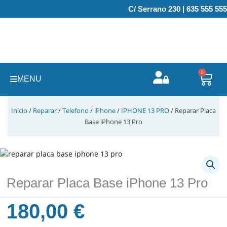
Ir
C/ Serrano 230 | 635 555 555
al
contenido
0
Carr
MENU
Inicio
/
Reparar
/
Telefono
/
iPhone
/
IPHONE 13 PRO
/ Reparar Placa
Base iPhone 13 Pro
Reparar Placa Base iPhone 13 Pro
180,00
€