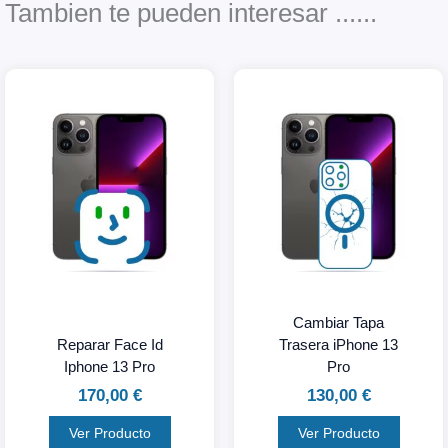
o
r
e
Tambien te pueden interesar ......
k
Cambiar Tapa
Reparar Face Id
Trasera iPhone 13
Iphone 13 Pro
Pro
170,00
€
130,00
€
Ver Producto
Ver Producto