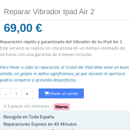
Reparar Vibrador Ipad Air 2
69,00
€
Reparación rápida y garantizada del Vibrador de tu iPad Air 2
Este servicio se realiza sin cita previa en un tiempo estimado de
24 horas con una garantía de 6 meses incluida.
Para llevar a cabo la reparación, el cristal del iPad debe estar en buen
estado, sin golpes ni daños significativos, ya que durante la apertura
podría romperse si presenta desperfectos.
Reparar
-
+
Añadir al carrito
Ipad
6
o 3 plazos
sin intereses –
-
Recogida en Toda España
2018
Mojado
Reparaciones Express en 40 Minutos
cantidad