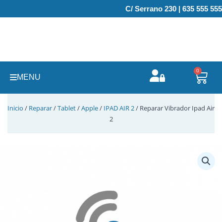
Ir
C/ Serrano 230 | 635 555 555
al
contenido
0
Carr
MENU
Inicio
/
Reparar
/
Tablet
/
Apple
/
IPAD AIR 2
/ Reparar Vibrador Ipad Air
2