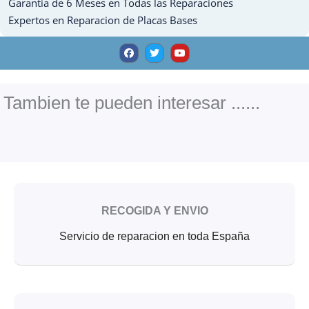
Garantia de 6 Meses en Todas las Reparaciones
Expertos en Reparacion de Placas Bases
F
T
Y
a
w
o
c
i
u
e
t
t
b
t
u
o
e
b
o
r
e
Tambien te pueden interesar ......
k
RECOGIDA Y ENVIO
Servicio de reparacion en toda España