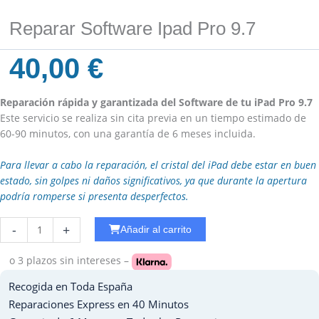
Reparar Software Ipad Pro 9.7
40,00
€
Reparación rápida y garantizada del Software de tu iPad Pro 9.7
Este servicio se realiza sin cita previa en un tiempo estimado de
60-90 minutos, con una garantía de 6 meses incluida.
Para llevar a cabo la reparación, el cristal del iPad debe estar en buen
estado, sin golpes ni daños significativos, ya que durante la apertura
podría romperse si presenta desperfectos.
Reparar
-
+
Añadir al carrito
Carga
Ipad
o 3 plazos
sin intereses –
Mini
Recogida en Toda España
2
cantidad
Reparaciones Express en 40 Minutos