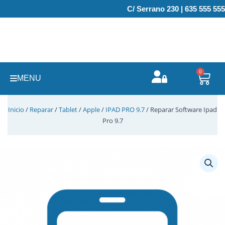
Ir
C/ Serrano 230 | 635 555 555
al
contenido
0
Carr
MENU
Inicio
/
Reparar
/
Tablet
/
Apple
/
IPAD PRO 9.7
/ Reparar Software Ipad
Pro 9.7