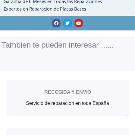
Garantia de 6 Meses en Todas las Reparaciones
Expertos en Reparacion de Placas Bases
F
T
Y
a
w
o
c
i
u
e
t
t
b
t
u
o
e
b
o
r
e
Tambien te pueden interesar ......
k
RECOGIDA Y ENVIO
Servicio de reparacion en toda España