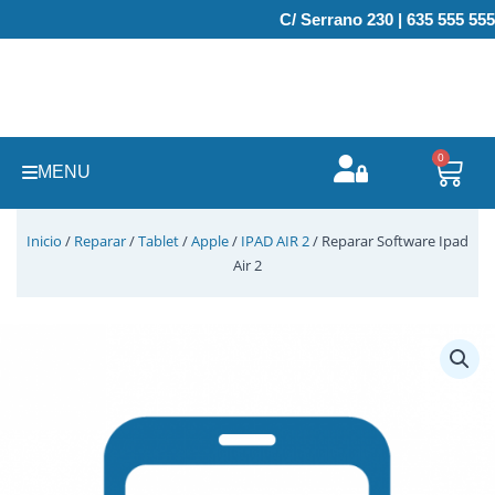
Ir
C/ Serrano 230 | 635 555 555
al
contenido
0
Carr
MENU
Inicio
/
Reparar
/
Tablet
/
Apple
/
IPAD AIR 2
/ Reparar Software Ipad
Air 2