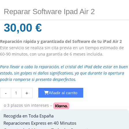
Reparar Software Ipad Air 2
30,00
€
Reparación rápida y garantizada del Software de tu iPad Air 2
Este servicio se realiza sin cita previa en un tiempo estimado de
60-90 minutos, con una garantía de 6 meses incluida.
Para llevar a cabo la reparación, el cristal del iPad debe estar en buen
estado, sin golpes ni daños significativos, ya que durante la apertura
podría romperse si presenta desperfectos.
Reparar
-
+
Añadir al carrito
Cobertura
Ipad
o 3 plazos
sin intereses –
PRO
Recogida en Toda España
12.9
-
Reparaciones Express en 40 Minutos
2020