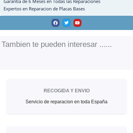
Garantia de 6 Meses en Todas las Reparaciones
cantidad
Expertos en Reparacion de Placas Bases
F
T
Y
a
w
o
c
i
u
e
t
t
b
t
u
o
e
b
o
r
e
Tambien te pueden interesar ......
k
RECOGIDA Y ENVIO
Servicio de reparacion en toda España