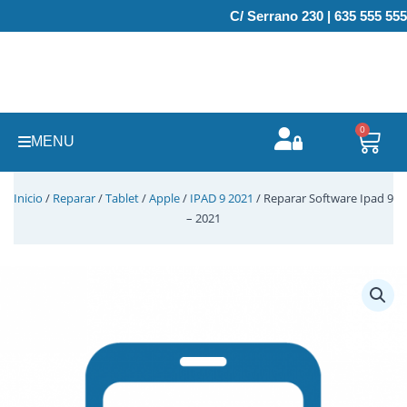
Ir
C/ Serrano 230 | 635 555 555
al
contenido
0
Carr
MENU
Inicio
/
Reparar
/
Tablet
/
Apple
/
IPAD 9 2021
/ Reparar Software Ipad 9
– 2021