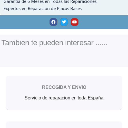
Garantia de 6 Meses en Todas las Reparaciones
Expertos en Reparacion de Placas Bases
F
T
Y
a
w
o
c
i
u
e
t
t
b
t
u
o
e
b
o
r
e
Tambien te pueden interesar ......
k
RECOGIDA Y ENVIO
Servicio de reparacion en toda España