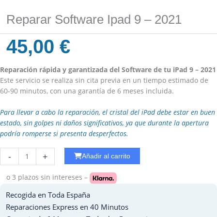
Reparar Software Ipad 9 – 2021
45,00
€
Reparación rápida y garantizada del Software de tu iPad 9 – 2021
Este servicio se realiza sin cita previa en un tiempo estimado de
60-90 minutos, con una garantía de 6 meses incluida.
Para llevar a cabo la reparación, el cristal del iPad debe estar en buen
estado, sin golpes ni daños significativos, ya que durante la apertura
podría romperse si presenta desperfectos.
Reparar
-
+
Añadir al carrito
Camara
Trasera
o 3 plazos
sin intereses –
Ipad
Recogida en Toda España
AIR
4
Reparaciones Express en 40 Minutos
cantidad