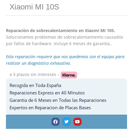
Xiaomi MI 10S
Reparación de sobrecalentamiento en Xiaomi MI 10S.
Solucionamos problemas de sobrecalentamiento causados
por fallos de hardware. Incluye 6 meses de garantía..
Esta reparación requiere que nos quedemos con el equipo para
realizar un diagnóstico exhaustivo.
o 3 plazos
sin intereses –
Recogida en Toda España
Reparaciones Express en 40 Minutos
Garantia de 6 Meses en Todas las Reparaciones
Expertos en Reparacion de Placas Bases
F
T
Y
a
w
o
c
i
u
e
t
t
b
t
u