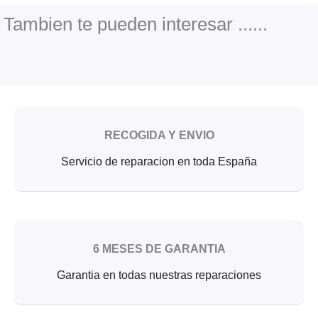
o
e
b
o
r
e
Tambien te pueden interesar ......
k
RECOGIDA Y ENVIO
Servicio de reparacion en toda España
6 MESES DE GARANTIA
Garantia en todas nuestras reparaciones