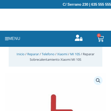
Ir
C/ Serrano 230 | 635 555 555
al
contenido
0
Carr
MENU
Inicio
/
Reparar
/
Telefono
/
Xiaomi
/
MI 10S
/ Reparar
Sobrecalentamiento Xiaomi MI 10S