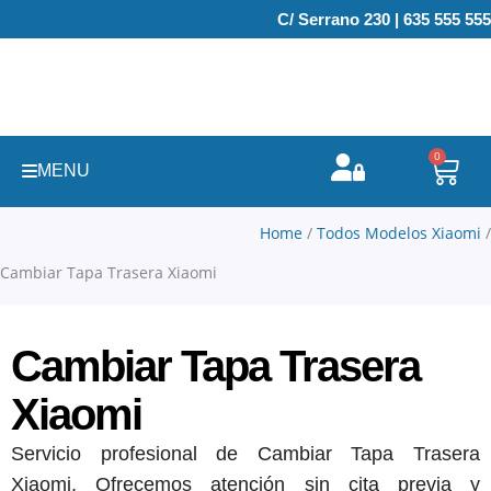
Ir
C/ Serrano 230 | 635 555 555
al
contenido
0
Carr
MENU
Home
/
Todos Modelos Xiaomi
/
Cambiar Tapa Trasera Xiaomi
Cambiar Tapa Trasera
Xiaomi
Servicio profesional de Cambiar Tapa Trasera
Xiaomi. Ofrecemos atención sin cita previa y