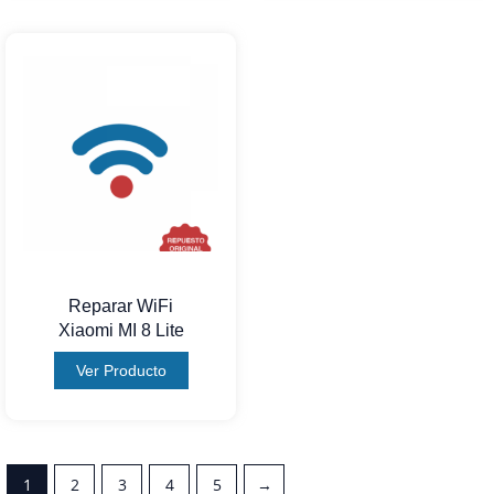
Reparar WiFi
Xiaomi MI 8 Lite
Ver Producto
1
2
3
4
5
→