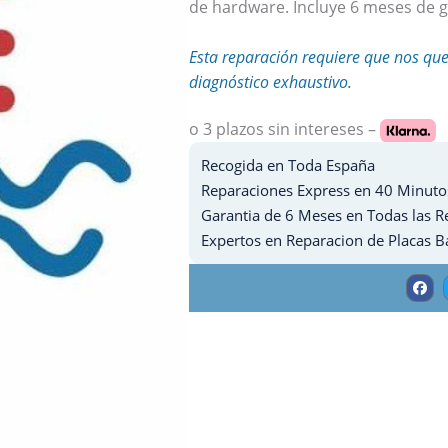
de hardware. Incluye 6 meses de g
Esta reparación requiere que nos qu
diagnóstico exhaustivo.
o 3 plazos
sin intereses –
Recogida en Toda España
Reparaciones Express en 40 Minuto
Garantia de 6 Meses en Todas las R
Expertos en Reparacion de Placas B
F
a
c
e
b
o
o
k