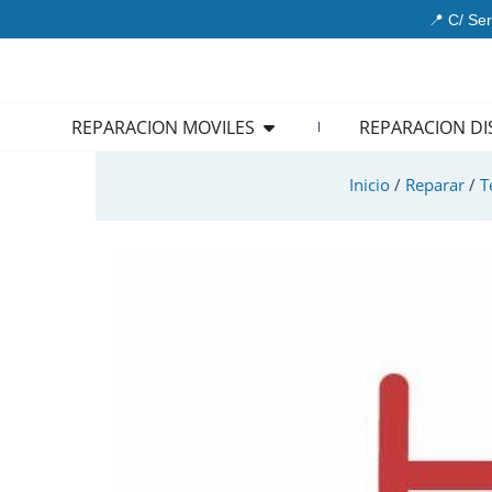
Ir
📍 C/ Ser
al
contenido
Open REPARACION MOVIL
REPARACION MOVILES
REPARACION DI
Inicio
/
Reparar
/
T