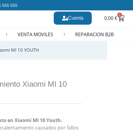
35 555 555
0
Carr
0,00
€
Cuenta
n CURSOS REPARACION MOVILES
VENTA MOVILES
REPARACION B2B
Xiaomi MI 10 YOUTH
miento Xiaomi MI 10
to en Xiaomi MI 10 Youth.
calentamiento causados por fallos