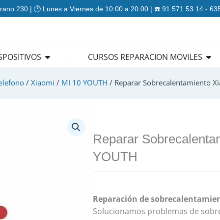
rano 230 | 🕐 Lunes a Viernes de 10:00 a 20:00 | ☎️ 91 571 53 14 - 6
ES
Open REPARACION DISPOSITIVOS
Ope
SPOSITIVOS
CURSOS REPARACION MOVILES
elefono
/
Xiaomi
/
MI 10 YOUTH
/ Reparar Sobrecalentamiento 
Reparar Sobrecalenta
YOUTH
Reparación de sobrecalentamien
Solucionamos problemas de sobre