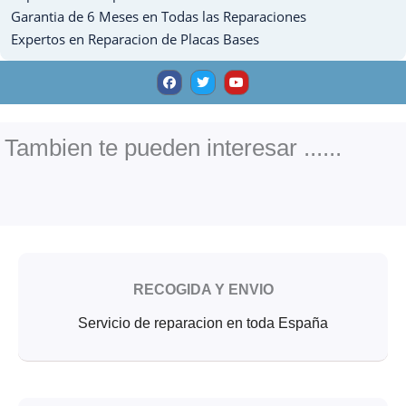
Garantia de 6 Meses en Todas las Reparaciones
Expertos en Reparacion de Placas Bases
F
T
Y
a
w
o
c
i
u
e
t
t
b
t
u
o
e
b
o
r
e
Tambien te pueden interesar ......
k
RECOGIDA Y ENVIO
Servicio de reparacion en toda España