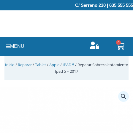
Ir
C/ Serrano 230 | 635 555 555
al
contenido
0
Carr
MENU
Inicio
/
Reparar
/
Tablet
/
Apple
/
IPAD 5
/ Reparar Sobrecalentamiento
Ipad 5 – 2017