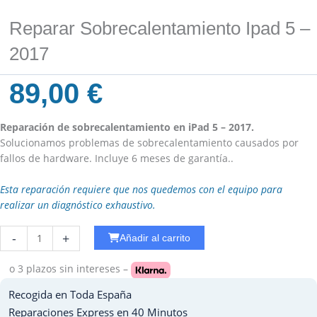
Reparar Sobrecalentamiento Ipad 5 –
2017
89,00
€
Reparación de sobrecalentamiento en iPad 5 – 2017.
Solucionamos problemas de sobrecalentamiento causados por
fallos de hardware. Incluye 6 meses de garantía..
Esta reparación requiere que nos quedemos con el equipo para
realizar un diagnóstico exhaustivo.
Reparar
-
+
Añadir al carrito
WiFi
Ipad
o 3 plazos
sin intereses –
Pro
Recogida en Toda España
10.5
cantidad
Reparaciones Express en 40 Minutos