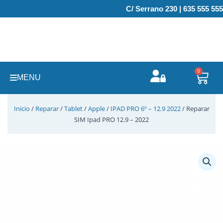
Ir
C/ Serrano 230 | 635 555 555
al
contenido
0
Carr
MENU
Inicio
/
Reparar
/
Tablet
/
Apple
/
IPAD PRO 6º – 12.9 2022
/ Reparar
SIM Ipad PRO 12.9 – 2022