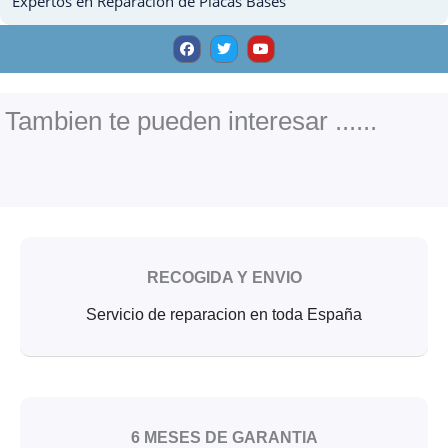
Expertos en Reparacion de Placas Bases
F
T
Y
a
w
o
c
i
u
e
t
t
b
t
u
o
e
b
o
r
e
Tambien te pueden interesar ......
k
RECOGIDA Y ENVIO
Servicio de reparacion en toda España
6 MESES DE GARANTIA