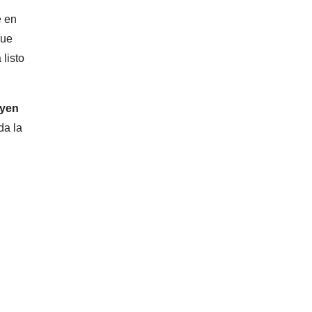
e en
que
 listo
uyen
da la