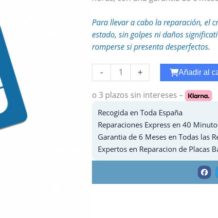
Para llevar a cabo la reparación, el c
estado, sin golpes ni daños significa
romperse si presenta desperfectos.
Reparar
-
+
Añadir al ca
Carga
Ipad
o 3 plazos
sin intereses –
Mini
Recogida en Toda España
2
Reparaciones Express en 40 Minuto
cantidad
Garantia de 6 Meses en Todas las R
Expertos en Reparacion de Placas B
F
a
c
e
b
o
o
k