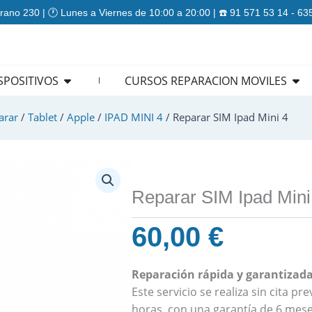
rano 230 | 🕐 Lunes a Viernes de 10:00 a 20:00 | ☎️ 91 571 53 14 - 6
ES
Open REPARACION DISPOSITIVOS
Ope
SPOSITIVOS
CURSOS REPARACION MOVILES
arar
/
Tablet
/
Apple
/
IPAD MINI 4
/ Reparar SIM Ipad Mini 4
Reparar SIM Ipad Mini
60,00
€
Reparación rápida y garantizada 
Este servicio se realiza sin cita p
horas, con una garantía de 6 mese