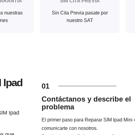
GARANTIA
SIN CITA PREVIA
as nuestras
Sin Cita Previa pasate por
ones
nuestro SAT
 Ipad
01
Contáctanos y describe el
problema
SIM Ipad
El primer paso para Reparar SIM Ipad Mini 
comunicarte con nosotros.
es que