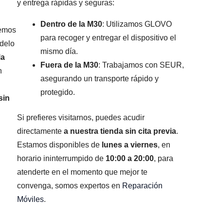
y entrega rápidas y seguras:
Dentro de la M30
: Utilizamos GLOVO
remos
para recoger y entregar el dispositivo el
odelo
mismo día.
la
Fuera de la M30
: Trabajamos con SEUR,
n
asegurando un transporte rápido y
protegido.
sin
Si prefieres visitarnos, puedes acudir
directamente
a nuestra tienda sin cita previa
.
Estamos disponibles de
lunes a viernes
, en
horario ininterrumpido de
10:00 a 20:00
, para
atenderte en el momento que mejor te
convenga, somos expertos en
Reparación
Móviles
.