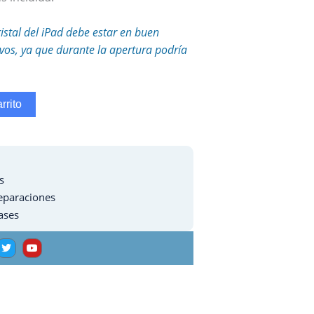
ristal del iPad debe estar en buen
tivos, ya que durante la apertura podría
rrito
s
eparaciones
ases
T
Y
w
o
i
u
t
t
t
u
e
b
r
e