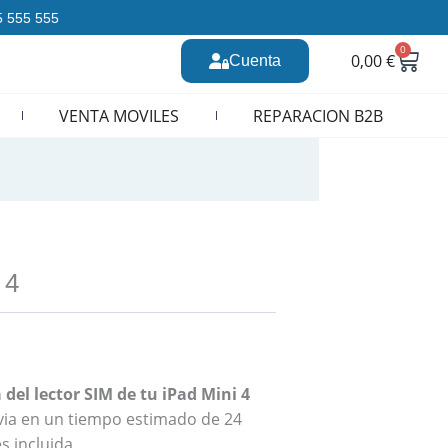
35 555 555
0
Carr
0,00
€
Cuenta
n CURSOS REPARACION MOVILES
VENTA MOVILES
REPARACION B2B
 4
del lector SIM de tu iPad Mini 4
revia en un tiempo estimado de 24
s incluida.