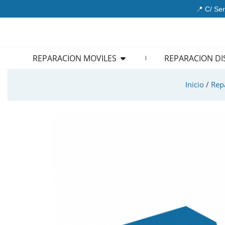
Ir
📍 C/ Ser
al
contenido
Open REPARACION MOVIL
REPARACION MOVILES
REPARACION DI
Inicio
/
Rep