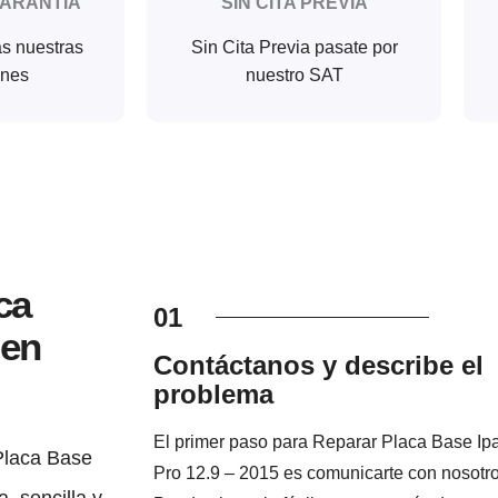
GARANTIA
SIN CITA PREVIA
as nuestras
Sin Cita Previa pasate por
ones
nuestro SAT
ca
01
 en
Contáctanos y describe el
problema
El primer paso para Reparar Placa Base Ip
Placa Base
Pro 12.9 – 2015 es comunicarte con nosotro
, sencilla y