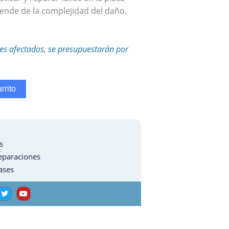
ende de la complejidad del daño.
es afectados, se presupuestarán por
rrito
s
eparaciones
ases
T
Y
w
o
i
u
t
t
t
u
e
b
r
e