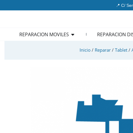
Ir
📍 C/ Ser
al
contenido
Open REPARACION MOVIL
REPARACION MOVILES
REPARACION DI
Inicio
/
Reparar
/
Tablet
/