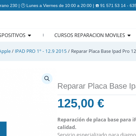
rano 230 | 🕐 Lunes a Viernes de 10:00 a 20:00 | ☎️ 91 571 53 14 - 6
ES
Open REPARACION DISPOSITIVOS
Ope
SPOSITIVOS
CURSOS REPARACION MOVILES
Apple
/
IPAD PRO 1º - 12.9 2015
/ Reparar Placa Base Ipad Pro 1
Reparar Placa Base Ip
125,00
€
Reparación de placa base para iP
calidad.
Servicio especializado para diagnos