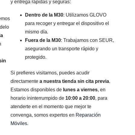
y entrega rápidas y seguras:
Dentro de la M30
: Utilizamos GLOVO
remos
para recoger y entregar el dispositivo el
odelo
mismo día.
la
Fuera de la M30
: Trabajamos con SEUR,
n
asegurando un transporte rápido y
protegido.
sin
Si prefieres visitarnos, puedes acudir
directamente
a nuestra tienda sin cita previa
.
Estamos disponibles de
lunes a viernes
, en
horario ininterrumpido de
10:00 a 20:00
, para
atenderte en el momento que mejor te
convenga, somos expertos en
Reparación
Móviles
.