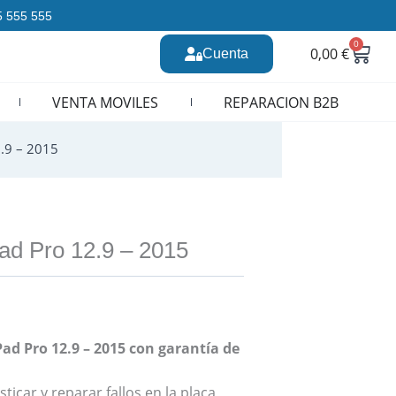
35 555 555
0
Carr
0,00
€
Cuenta
n CURSOS REPARACION MOVILES
VENTA MOVILES
REPARACION B2B
2.9 – 2015
ad Pro 12.9 – 2015
ad Pro 12.9 – 2015 con garantía de
ticar y reparar fallos en la placa