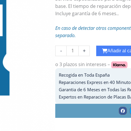
base. El tiempo de reparación dep
Incluye garantía de 6 meses..
En caso de detectar otros component
separado.
Reparar
-
+
Añadir al ca
WiFi
Ipad
o 3 plazos
sin intereses –
7
Recogida en Toda España
-
Reparaciones Express en 40 Minuto
2019
Garantia de 6 Meses en Todas las R
cantidad
Expertos en Reparacion de Placas B
F
a
c
e
b
o
o