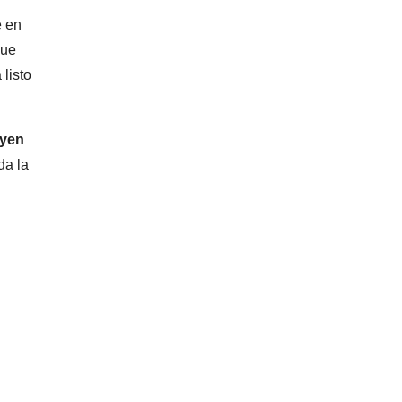
e en
que
 listo
uyen
da la