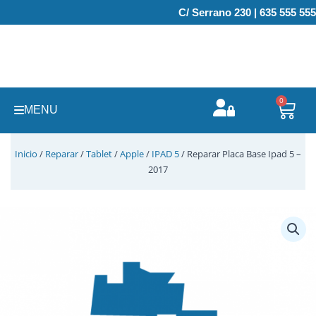
Ir
C/ Serrano 230 | 635 555 555
al
contenido
0
Carr
MENU
Inicio
/
Reparar
/
Tablet
/
Apple
/
IPAD 5
/ Reparar Placa Base Ipad 5 –
2017