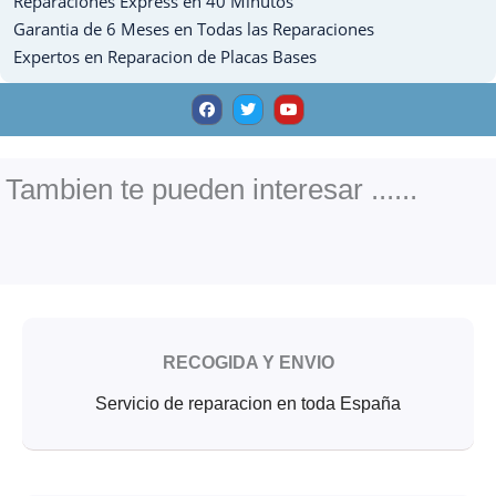
Reparaciones Express en 40 Minutos
Garantia de 6 Meses en Todas las Reparaciones
Expertos en Reparacion de Placas Bases
F
T
Y
a
w
o
c
i
u
e
t
t
b
t
u
o
e
b
o
r
e
Tambien te pueden interesar ......
k
RECOGIDA Y ENVIO
Servicio de reparacion en toda España