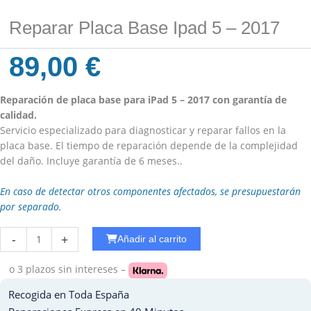
Reparar Placa Base Ipad 5 – 2017
89,00
€
Reparación de placa base para iPad 5 – 2017 con garantía de
calidad.
Servicio especializado para diagnosticar y reparar fallos en la
placa base. El tiempo de reparación depende de la complejidad
del daño. Incluye garantía de 6 meses..
En caso de detectar otros componentes afectados, se presupuestarán
por separado.
Reparar
-
+
Añadir al carrito
Carga
Ipad
o 3 plazos
sin intereses –
Mini
Recogida en Toda España
2
cantidad