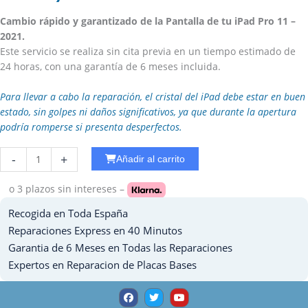
Cambio rápido y garantizado de la Pantalla de tu iPad Pro 11 –
2021.
Este servicio se realiza sin cita previa en un tiempo estimado de
24 horas, con una garantía de 6 meses incluida.
Para llevar a cabo la reparación, el cristal del iPad debe estar en buen
estado, sin golpes ni daños significativos, ya que durante la apertura
podría romperse si presenta desperfectos.
Reparar
-
+
Añadir al carrito
Placa
Base
o 3 plazos
sin intereses –
Ipad
Recogida en Toda España
9
-
Reparaciones Express en 40 Minutos
2021
Garantia de 6 Meses en Todas las Reparaciones
cantidad
Expertos en Reparacion de Placas Bases
F
T
Y
a
w
o
c
i
u