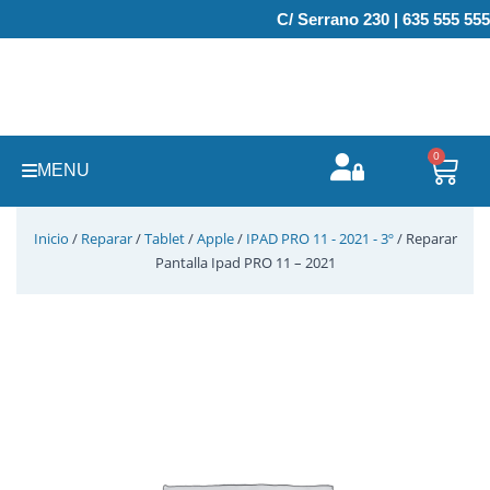
Ir
C/ Serrano 230 | 635 555 555
al
contenido
0
Carr
MENU
Inicio
/
Reparar
/
Tablet
/
Apple
/
IPAD PRO 11 - 2021 - 3º
/ Reparar
Pantalla Ipad PRO 11 – 2021