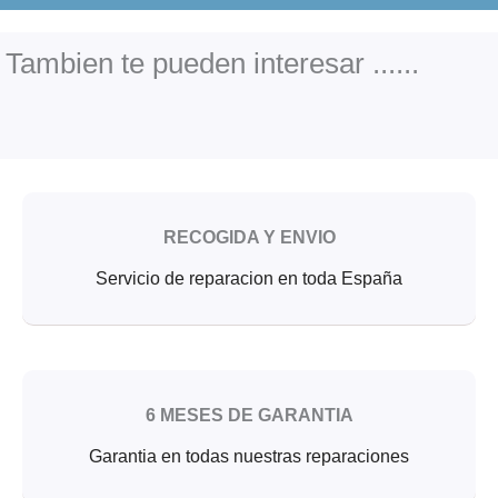
e
t
t
b
t
u
o
e
b
o
r
e
Tambien te pueden interesar ......
k
RECOGIDA Y ENVIO
Servicio de reparacion en toda España
6 MESES DE GARANTIA
Garantia en todas nuestras reparaciones