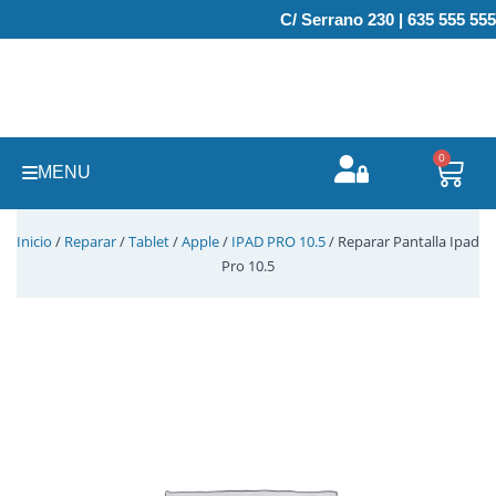
Ir
C/ Serrano 230 | 635 555 555
al
contenido
0
Carr
MENU
Inicio
/
Reparar
/
Tablet
/
Apple
/
IPAD PRO 10.5
/ Reparar Pantalla Ipad
Pro 10.5