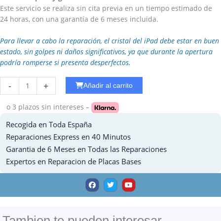
Este servicio se realiza sin cita previa en un tiempo estimado de
24 horas, con una garantía de 6 meses incluida.
Para llevar a cabo la reparación, el cristal del iPad debe estar en buen
estado, sin golpes ni daños significativos, ya que durante la apertura
podría romperse si presenta desperfectos.
Reparar
-
+
Añadir al carrito
WiFi
Ipad
o 3 plazos
sin intereses –
Pro
Recogida en Toda España
10.5
cantidad
Reparaciones Express en 40 Minutos
Garantia de 6 Meses en Todas las Reparaciones
Expertos en Reparacion de Placas Bases
F
T
Y
a
w
o
c
i
u
e
t
t
b
t
u
o
e
b
o
r
e
Tambien te pueden interesar ......