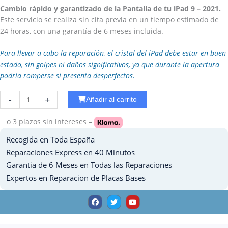
Cambio rápido y garantizado de la Pantalla de tu iPad 9 – 2021.
Este servicio se realiza sin cita previa en un tiempo estimado de
24 horas, con una garantía de 6 meses incluida.
Para llevar a cabo la reparación, el cristal del iPad debe estar en buen
estado, sin golpes ni daños significativos, ya que durante la apertura
podría romperse si presenta desperfectos.
Reparar
-
+
Añadir al carrito
WiFi
Ipad
o 3 plazos
sin intereses –
Air
Recogida en Toda España
cantidad
Reparaciones Express en 40 Minutos
Garantia de 6 Meses en Todas las Reparaciones
Expertos en Reparacion de Placas Bases
F
T
Y
a
w
o
c
i
u
e
t
t
b
t
u