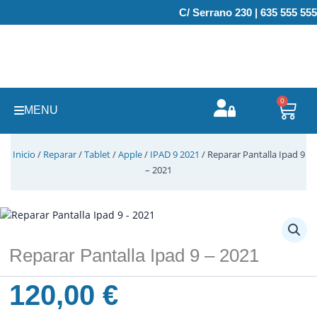
Ir
C/ Serrano 230 | 635 555 555
al
contenido
0
Carr
MENU
Inicio
/
Reparar
/
Tablet
/
Apple
/
IPAD 9 2021
/ Reparar Pantalla Ipad 9
– 2021
Reparar Pantalla Ipad 9 – 2021
120,00
€