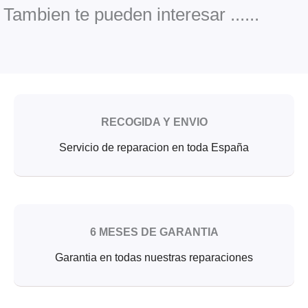
o
e
b
o
r
e
Tambien te pueden interesar ......
k
RECOGIDA Y ENVIO
Servicio de reparacion en toda España
6 MESES DE GARANTIA
Garantia en todas nuestras reparaciones