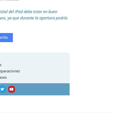
ristal del iPad debe estar en buen
tivos, ya que durante la apertura podría
rrito
s
eparaciones
ases
T
Y
w
o
i
u
t
t
t
u
e
b
r
e