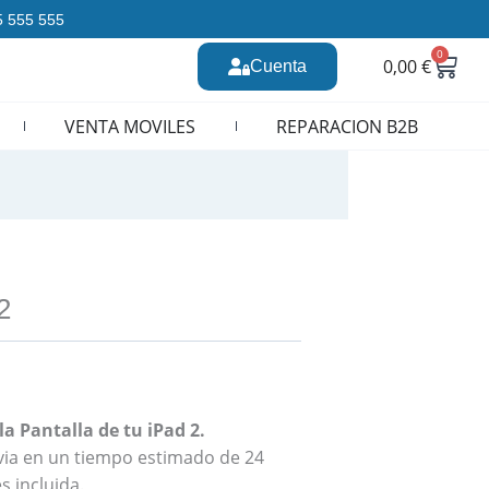
35 555 555
0
Carr
0,00
€
Cuenta
n CURSOS REPARACION MOVILES
VENTA MOVILES
REPARACION B2B
2
a Pantalla de tu iPad 2.
revia en un tiempo estimado de 24
s incluida.