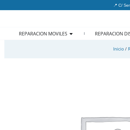
Ir
📍 C/ Ser
al
contenido
Open REPARACION MOVIL
REPARACION MOVILES
REPARACION DI
Inicio
/