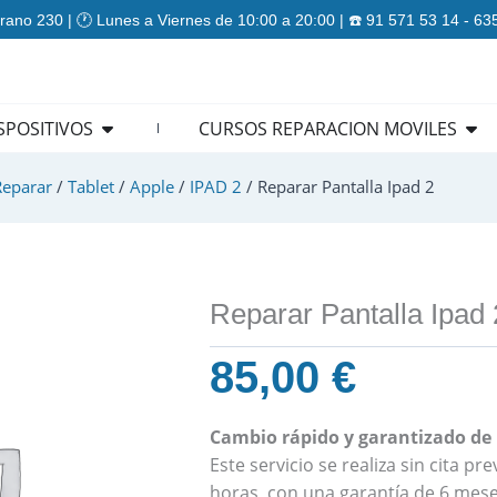
rano 230 | 🕐 Lunes a Viernes de 10:00 a 20:00 | ☎️ 91 571 53 14 - 6
ES
Open REPARACION DISPOSITIVOS
Ope
SPOSITIVOS
CURSOS REPARACION MOVILES
Reparar
/
Tablet
/
Apple
/
IPAD 2
/ Reparar Pantalla Ipad 2
Reparar Pantalla Ipad 
85,00
€
Cambio rápido y garantizado de l
Este servicio se realiza sin cita p
horas, con una garantía de 6 mese