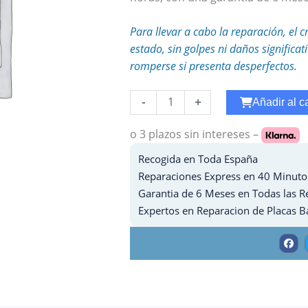
Para llevar a cabo la reparación, el c
estado, sin golpes ni daños significa
romperse si presenta desperfectos.
Reparar
-
+
Añadir al ca
Cobertura
Ipad
o 3 plazos
sin intereses –
PRO
Recogida en Toda España
12.9
Reparaciones Express en 40 Minuto
-
Garantia de 6 Meses en Todas las R
2020
Expertos en Reparacion de Placas B
cantidad
F
a
c
e
b
o
o
k