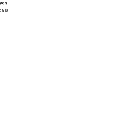
uyen
da la