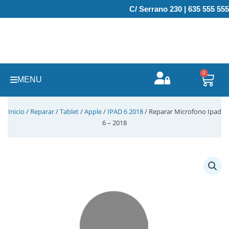
Ir
C/ Serrano 230 | 635 555 555
al
contenido
0
Carr
MENU
Inicio
/
Reparar
/
Tablet
/
Apple
/
IPAD 6 2018
/ Reparar Microfono Ipad
6 – 2018