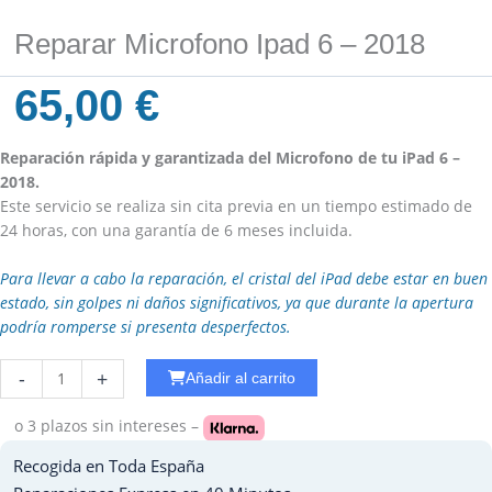
Reparar Microfono Ipad 6 – 2018
65,00
€
Reparación rápida y garantizada del Microfono de tu iPad 6 –
2018.
Este servicio se realiza sin cita previa en un tiempo estimado de
24 horas, con una garantía de 6 meses incluida.
Para llevar a cabo la reparación, el cristal del iPad debe estar en buen
estado, sin golpes ni daños significativos, ya que durante la apertura
podría romperse si presenta desperfectos.
Reparar
-
+
Añadir al carrito
WiFi
Ipad
o 3 plazos
sin intereses –
3
Recogida en Toda España
cantidad