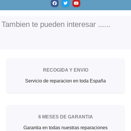
a
w
o
c
i
u
e
t
t
b
t
u
o
e
b
o
r
e
Tambien te pueden interesar ......
k
RECOGIDA Y ENVIO
Servicio de reparacion en toda España
6 MESES DE GARANTIA
Garantia en todas nuestras reparaciones