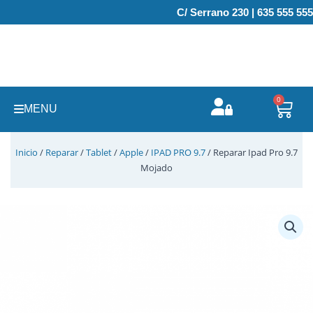
Ir
C/ Serrano 230 | 635 555 555
al
contenido
0
Carr
MENU
Inicio
/
Reparar
/
Tablet
/
Apple
/
IPAD PRO 9.7
/ Reparar Ipad Pro 9.7
Mojado