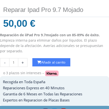
Reparar Ipad Pro 9.7 Mojado
50,00
€
Reparación de iiPad Pro 9.7mojado con un 85-89% de éxito.
Limpieza interna para eliminar daños por líquidos. El plazo
depende de la afectación. Averías adicionales se presupuestan
por separado.
Reparar
-
+
Añadir al carrito
Sobrecalentamiento
Ipad
o 3 plazos
sin intereses –
Pro
Recogida en Toda España
11
2024
Reparaciones Express en 40 Minutos
cantidad
Garantia de 6 Meses en Todas las Reparaciones
Expertos en Reparacion de Placas Bases
F
T
Y