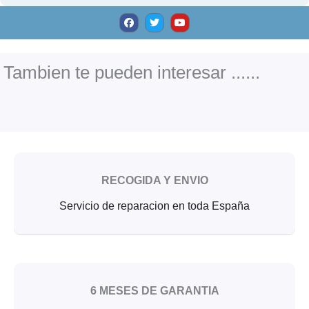
F
T
Y
a
w
o
c
i
u
e
t
t
b
t
u
o
e
b
o
r
e
Tambien te pueden interesar ......
k
RECOGIDA Y ENVIO
Servicio de reparacion en toda España
6 MESES DE GARANTIA