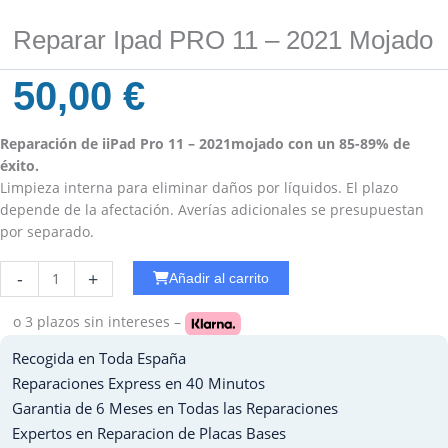
Reparar Ipad PRO 11 – 2021 Mojado
50,00
€
Reparación de iiPad Pro 11 – 2021mojado con un 85-89% de
éxito.
Limpieza interna para eliminar daños por líquidos. El plazo
depende de la afectación. Averías adicionales se presupuestan
por separado.
Reparar
-
+
Añadir al carrito
WiFi
Ipad
o 3 plazos
sin intereses –
Pro
Recogida en Toda España
10.5
cantidad
Reparaciones Express en 40 Minutos
Garantia de 6 Meses en Todas las Reparaciones
Expertos en Reparacion de Placas Bases