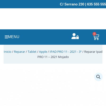
Ir
C/ Serrano 230 | 635 555 555
al
contenido
0
Carr
MENU
Inicio
/
Reparar
/
Tablet
/
Apple
/
IPAD PRO 11 - 2021 - 3º
/ Reparar Ipad
PRO 11 – 2021 Mojado