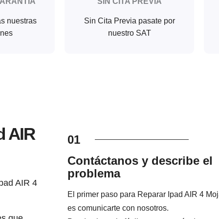
GARANTIA
SIN CITA PREVIA
as nuestras
Sin Cita Previa pasate por
ones
nuestro SAT
d AIR
01
Contáctanos y describe el
problema
pad AIR 4
El primer paso para Reparar Ipad AIR 4 Mo
es comunicarte con nosotros.
es que