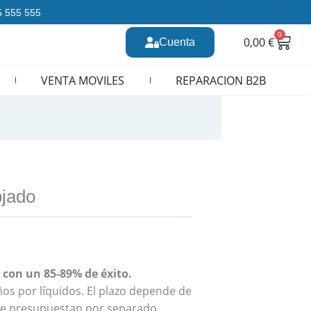
35 555 555
0
Carr
0,00
€
Cuenta
n CURSOS REPARACION MOVILES
VENTA MOVILES
REPARACION B2B
ojado
 con un 85-89% de éxito.
ños por líquidos. El plazo depende de
s se presupuestan por separado.