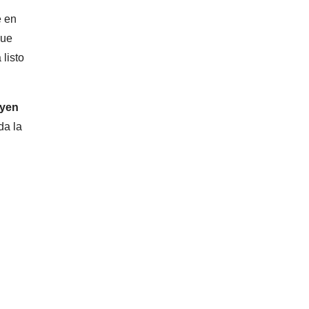
e en
que
 listo
uyen
da la