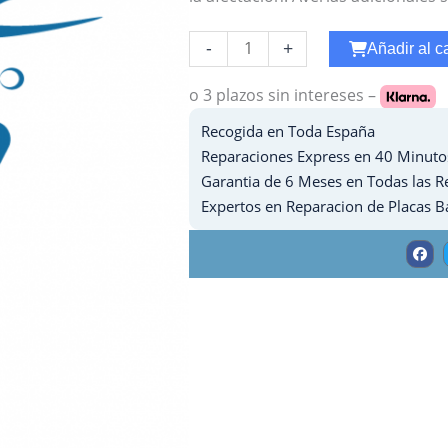
Reparar
-
+
Añadir al ca
Placa
Base
o 3 plazos
sin intereses –
Ipad
Recogida en Toda España
9
Reparaciones Express en 40 Minuto
-
Garantia de 6 Meses en Todas las R
2021
Expertos en Reparacion de Placas B
cantidad
F
a
c
e
b
o
o
k