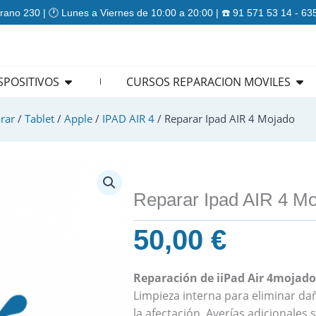
rano 230 | 🕐 Lunes a Viernes de 10:00 a 20:00 | ☎️ 91 571 53 14 - 6
ES
Open REPARACION DISPOSITIVOS
Ope
SPOSITIVOS
CURSOS REPARACION MOVILES
rar
/
Tablet
/
Apple
/
IPAD AIR 4
/ Reparar Ipad AIR 4 Mojado
Reparar Ipad AIR 4 M
50,00
€
Reparación de iiPad Air 4mojado
Limpieza interna para eliminar da
la afectación. Averías adicionale