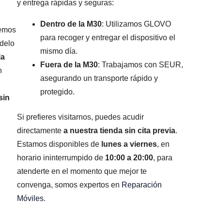
y entrega rápidas y seguras:
Dentro de la M30
: Utilizamos GLOVO
remos
para recoger y entregar el dispositivo el
odelo
mismo día.
la
Fuera de la M30
: Trabajamos con SEUR,
n
asegurando un transporte rápido y
protegido.
sin
Si prefieres visitarnos, puedes acudir
directamente
a nuestra tienda sin cita previa
.
Estamos disponibles de
lunes a viernes
, en
horario ininterrumpido de
10:00 a 20:00
, para
atenderte en el momento que mejor te
convenga, somos expertos en
Reparación
Móviles
.