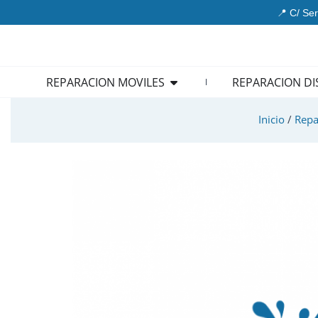
Ir
📍 C/ Ser
al
contenido
Open REPARACION MOVIL
REPARACION MOVILES
REPARACION DI
Inicio
/
Repa