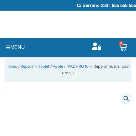
Ir
C/ Serrano 230 | 635 555 555
al
contenido
0
Carr
MENU
Inicio
/
Reparar
/
Tablet
/
Apple
/
IPAD PRO 9.7
/ Reparar huella Ipad
Pro 9.7