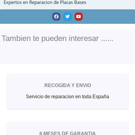
Expertos en Reparacion de Placas Bases
F
T
Y
a
w
o
c
i
u
e
t
t
b
t
u
o
e
b
o
r
e
Tambien te pueden interesar ......
k
RECOGIDA Y ENVIO
Servicio de reparacion en toda España
6 MESES DE GARANTIA