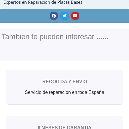
Expertos en Reparacion de Placas Bases
F
T
Y
a
w
o
c
i
u
e
t
t
b
t
u
o
e
b
o
r
e
Tambien te pueden interesar ......
k
RECOGIDA Y ENVIO
Servicio de reparacion en toda España
6 MESES DE GARANTIA