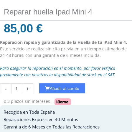
Reparar huella Ipad Mini 4
85,00
€
Reparación rápida y garantizada de la Huella de tu iPad Mini 4.
Este servicio se realiza sin cita previa en un tiempo estimado de
24-48 horas, con una garantía de 6 meses incluida.
Para asegurar la reparación en el momento, por favor verifica
previamente con nosotros la disponibilidad de stock en el SAT.
Reparar
-
+
Añadir al carrito
WiFi
Ipad
o 3 plazos
sin intereses –
7
Recogida en Toda España
-
2019
Reparaciones Express en 40 Minutos
cantidad
Garantia de 6 Meses en Todas las Reparaciones