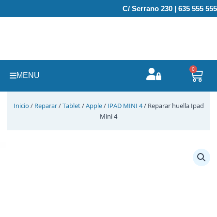
Ir
C/ Serrano 230 | 635 555 555
al
contenido
0
Carr
MENU
Inicio
/
Reparar
/
Tablet
/
Apple
/
IPAD MINI 4
/ Reparar huella Ipad
Mini 4