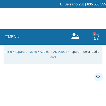
Ir
C/ Serrano 230 | 635 555 555
al
contenido
0
Carr
MENU
Inicio
/
Reparar
/
Tablet
/
Apple
/
IPAD 9 2021
/ Reparar huella Ipad 9 –
2021