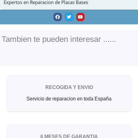
Expertos en Reparacion de Placas Bases
F
T
Y
a
w
o
c
i
u
e
t
t
b
t
u
o
e
b
o
r
e
Tambien te pueden interesar ......
k
RECOGIDA Y ENVIO
Servicio de reparacion en toda España
6 MESES DE GARANTIA