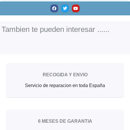
F
T
Y
a
w
o
c
i
u
e
t
t
b
t
u
o
e
b
o
r
e
Tambien te pueden interesar ......
k
RECOGIDA Y ENVIO
Servicio de reparacion en toda España
6 MESES DE GARANTIA