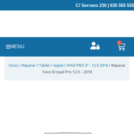
Ir
C/ Serrano 230 | 635 555 555
al
contenido
0
Carr
MENU
Inicio
/
Reparar
/
Tablet
/
Apple
/
IPAD PRO 3º - 12.9 2018
/ Reparar
Face ID Ipad Pro 12.9 – 2018