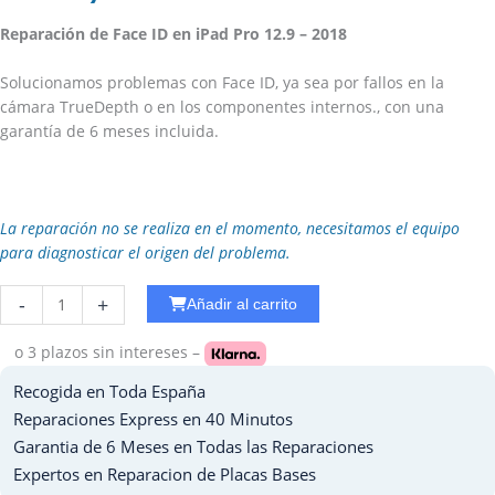
Reparación de Face ID en iPad Pro 12.9 – 2018
Solucionamos problemas con Face ID, ya sea por fallos en la
cámara TrueDepth o en los componentes internos., con una
garantía de 6 meses incluida.
La reparación no se realiza en el momento, necesitamos el equipo
para diagnosticar el origen del problema.
Reparar
-
+
Añadir al carrito
WiFi
Ipad
o 3 plazos
sin intereses –
Pro
Recogida en Toda España
10.5
cantidad
Reparaciones Express en 40 Minutos
Garantia de 6 Meses en Todas las Reparaciones
Expertos en Reparacion de Placas Bases