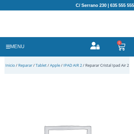
Ir
C/ Serrano 230 | 635 555 555
al
contenido
0
Carr
MENU
Inicio
/
Reparar
/
Tablet
/
Apple
/
IPAD AIR 2
/ Reparar Cristal Ipad Air 2