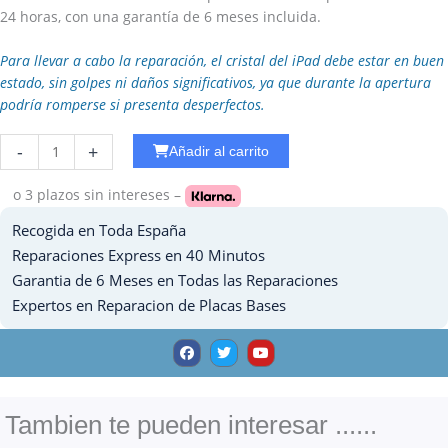
24 horas, con una garantía de 6 meses incluida.
Para llevar a cabo la reparación, el cristal del iPad debe estar en buen
estado, sin golpes ni daños significativos, ya que durante la apertura
podría romperse si presenta desperfectos.
Reparar
-
+
Añadir al carrito
Cobertura
Ipad
o 3 plazos
sin intereses –
PRO
Recogida en Toda España
12.9
-
Reparaciones Express en 40 Minutos
2020
Garantia de 6 Meses en Todas las Reparaciones
cantidad
Expertos en Reparacion de Placas Bases
F
T
Y
a
w
o
c
i
u
e
t
t
b
t
u
o
e
b
o
r
e
Tambien te pueden interesar ......
k