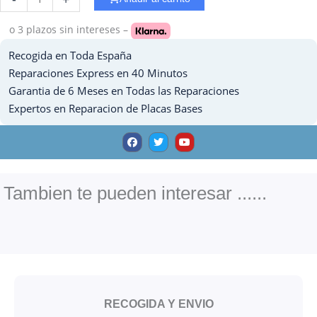
WiFi
Ipad
o 3 plazos
sin intereses –
3
Recogida en Toda España
cantidad
Reparaciones Express en 40 Minutos
Garantia de 6 Meses en Todas las Reparaciones
Expertos en Reparacion de Placas Bases
F
T
Y
a
w
o
c
i
u
e
t
t
b
t
u
o
e
b
o
r
e
Tambien te pueden interesar ......
k
RECOGIDA Y ENVIO