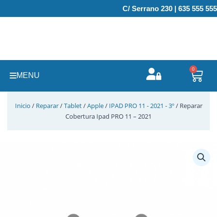
Ir
C/ Serrano 230 | 635 555 555
al
contenido
0
Carr
MENU
Inicio
/
Reparar
/
Tablet
/
Apple
/
IPAD PRO 11 - 2021 - 3º
/ Reparar
Cobertura Ipad PRO 11 – 2021