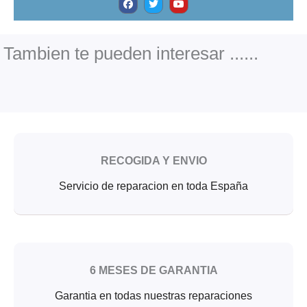
a
w
o
c
i
u
e
t
t
b
t
u
o
e
b
o
r
e
Tambien te pueden interesar ......
k
RECOGIDA Y ENVIO
Servicio de reparacion en toda España
6 MESES DE GARANTIA
Garantia en todas nuestras reparaciones