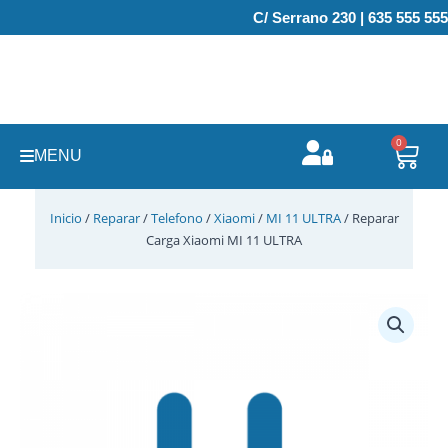
Ir
C/ Serrano 230 | 635 555 555
al
contenido
0
Carr
MENU
Inicio
/
Reparar
/
Telefono
/
Xiaomi
/
MI 11 ULTRA
/ Reparar
Carga Xiaomi MI 11 ULTRA