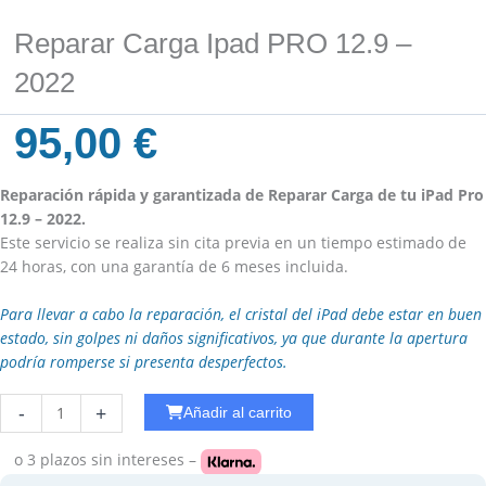
Reparar Carga Ipad PRO 12.9 –
2022
95,00
€
Reparación rápida y garantizada de Reparar Carga de tu iPad Pro
12.9 – 2022.
Este servicio se realiza sin cita previa en un tiempo estimado de
24 horas, con una garantía de 6 meses incluida.
Para llevar a cabo la reparación, el cristal del iPad debe estar en buen
estado, sin golpes ni daños significativos, ya que durante la apertura
podría romperse si presenta desperfectos.
Reparar
-
+
Añadir al carrito
WiFi
Ipad
o 3 plazos
sin intereses –
Pro