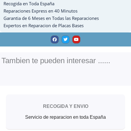
Recogida en Toda España
10.5
cantidad
Reparaciones Express en 40 Minutos
Garantia de 6 Meses en Todas las Reparaciones
Expertos en Reparacion de Placas Bases
F
T
Y
a
w
o
c
i
u
e
t
t
b
t
u
o
e
b
o
r
e
Tambien te pueden interesar ......
k
RECOGIDA Y ENVIO
Servicio de reparacion en toda España