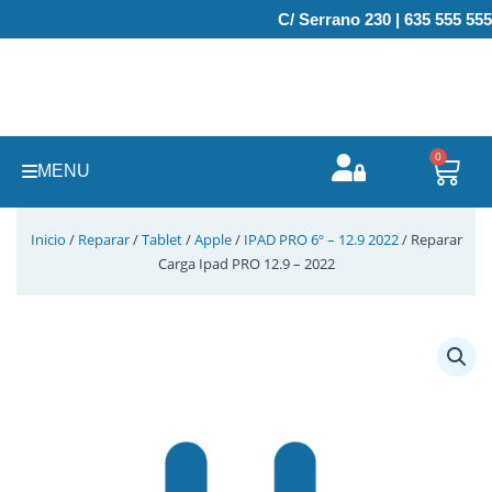
Ir
C/ Serrano 230 | 635 555 555
al
contenido
0
Carr
MENU
Inicio
/
Reparar
/
Tablet
/
Apple
/
IPAD PRO 6º – 12.9 2022
/ Reparar
Carga Ipad PRO 12.9 – 2022