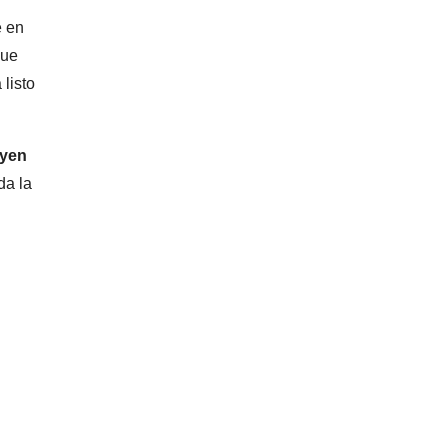
e en
que
 listo
uyen
da la