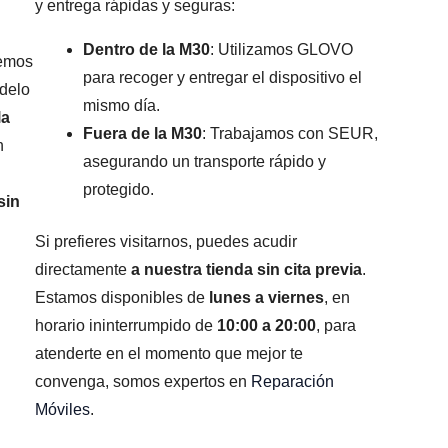
y entrega rápidas y seguras:
Dentro de la M30
: Utilizamos GLOVO
remos
para recoger y entregar el dispositivo el
odelo
mismo día.
la
Fuera de la M30
: Trabajamos con SEUR,
n
asegurando un transporte rápido y
protegido.
sin
Si prefieres visitarnos, puedes acudir
directamente
a nuestra tienda sin cita previa
.
Estamos disponibles de
lunes a viernes
, en
horario ininterrumpido de
10:00 a 20:00
, para
atenderte en el momento que mejor te
convenga, somos expertos en
Reparación
Móviles
.