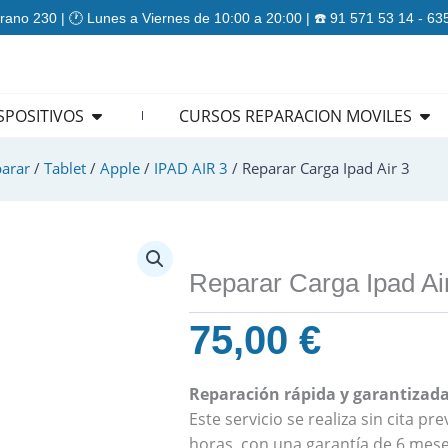
rano 230 | 🕐 Lunes a Viernes de 10:00 a 20:00 | ☎️ 91 571 53 14 - 6
ES
Open REPARACION DISPOSITIVOS
Ope
SPOSITIVOS
CURSOS REPARACION MOVILES
arar
/
Tablet
/
Apple
/
IPAD AIR 3
/ Reparar Carga Ipad Air 3
Reparar Carga Ipad Ai
75,00
€
Reparación rápida y garantizada 
Este servicio se realiza sin cita p
horas, con una garantía de 6 mese