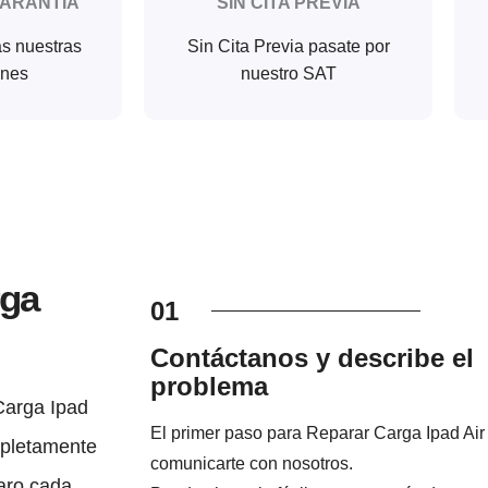
GARANTIA
SIN CITA PREVIA
as nuestras
Sin Cita Previa pasate por
ones
nuestro SAT
rga
01
Contáctanos y describe el
problema
Carga Ipad
El primer paso para Reparar Carga Ipad Air
ompletamente
comunicarte con nosotros.
laro cada