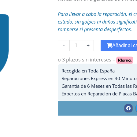
Para llevar a cabo la reparación, el c
estado, sin golpes ni daños significa
romperse si presenta desperfectos.
Reparar
-
+
Añadir al ca
WiFi
Ipad
o 3 plazos
sin intereses –
7
Recogida en Toda España
-
Reparaciones Express en 40 Minuto
2019
Garantia de 6 Meses en Todas las R
cantidad
Expertos en Reparacion de Placas B
F
a
c
e
b
o
o
k