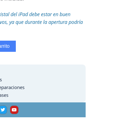
ristal del iPad debe estar en buen
tivos, ya que durante la apertura podría
rrito
s
eparaciones
ases
T
Y
w
o
i
u
t
t
t
u
e
b
r
e