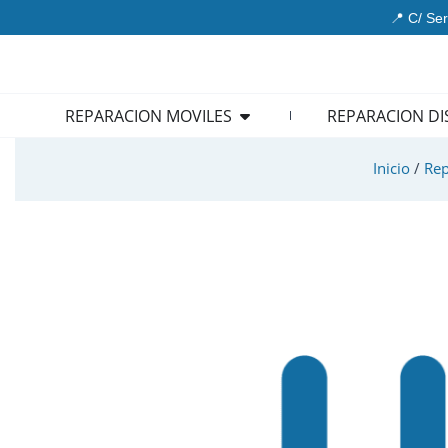
Ir
📍 C/ Ser
al
contenido
Open REPARACION MOVIL
REPARACION MOVILES
REPARACION DI
Inicio
/
Rep