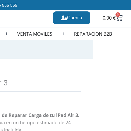
35 555 555
0
Carr
0,00
€
Cuenta
n CURSOS REPARACION MOVILES
VENTA MOVILES
REPARACION B2B
r 3
de Reparar Carga de tu iPad Air 3.
revia en un tiempo estimado de 24
s incluida.