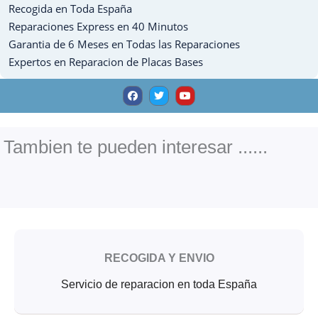
Recogida en Toda España
10.5
cantidad
Reparaciones Express en 40 Minutos
Garantia de 6 Meses en Todas las Reparaciones
Expertos en Reparacion de Placas Bases
F
T
Y
a
w
o
c
i
u
e
t
t
b
t
u
o
e
b
o
r
e
Tambien te pueden interesar ......
k
RECOGIDA Y ENVIO
Servicio de reparacion en toda España