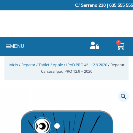
Ir
C/ Serrano 230 | 635 555 555
al
contenido
0
Carr
MENU
Inicio
/
Reparar
/
Tablet
/
Apple
/
IPAD PRO 4º - 12.9 2020
/ Reparar
Carcasa Ipad PRO 12.9 – 2020