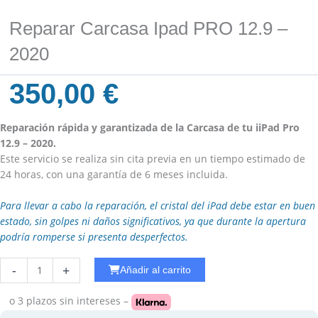
Reparar Carcasa Ipad PRO 12.9 –
2020
350,00
€
Reparación rápida y garantizada de la Carcasa de tu iiPad Pro
12.9 – 2020.
Este servicio se realiza sin cita previa en un tiempo estimado de
24 horas, con una garantía de 6 meses incluida.
Para llevar a cabo la reparación, el cristal del iPad debe estar en buen
estado, sin golpes ni daños significativos, ya que durante la apertura
podría romperse si presenta desperfectos.
Reparar
-
+
Añadir al carrito
WiFi
Ipad
o 3 plazos
sin intereses –
Pro