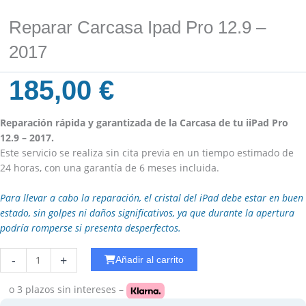
Reparar Carcasa Ipad Pro 12.9 –
2017
185,00
€
Reparación rápida y garantizada de la Carcasa de tu iiPad Pro
12.9 – 2017.
Este servicio se realiza sin cita previa en un tiempo estimado de
24 horas, con una garantía de 6 meses incluida.
Para llevar a cabo la reparación, el cristal del iPad debe estar en buen
estado, sin golpes ni daños significativos, ya que durante la apertura
podría romperse si presenta desperfectos.
Reparar
-
+
Añadir al carrito
Cobertura
Ipad
o 3 plazos
sin intereses –
PRO