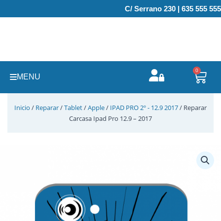
Ir
C/ Serrano 230 | 635 555 555
al
contenido
0
Carr
MENU
Inicio
/
Reparar
/
Tablet
/
Apple
/
IPAD PRO 2º - 12.9 2017
/ Reparar
Carcasa Ipad Pro 12.9 – 2017