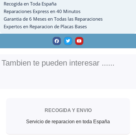
Recogida en Toda España
12.9
-
Reparaciones Express en 40 Minutos
2020
Garantia de 6 Meses en Todas las Reparaciones
cantidad
Expertos en Reparacion de Placas Bases
F
T
Y
a
w
o
c
i
u
e
t
t
b
t
u
o
e
b
o
r
e
Tambien te pueden interesar ......
k
RECOGIDA Y ENVIO
Servicio de reparacion en toda España