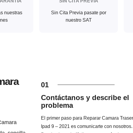
GARANTIA
SIN CITA PREVIA
as nuestras
Sin Cita Previa pasate por
ones
nuestro SAT
mara
01
Contáctanos y describe el
problema
El primer paso para Reparar Camara Trase
 Camara
Ipad 9 – 2021 es comunicarte con nosotros.
a, sencilla