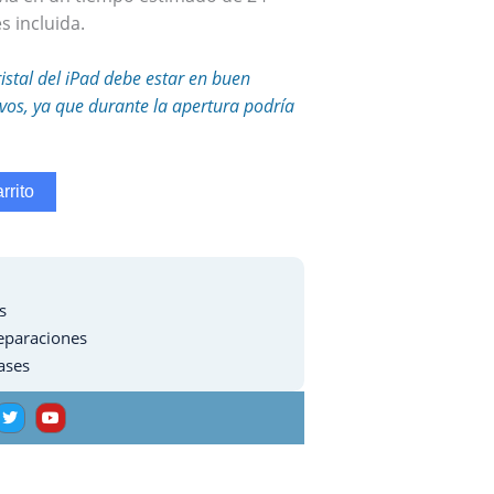
s incluida.
ristal del iPad debe estar en buen
tivos, ya que durante la apertura podría
rrito
s
eparaciones
ases
T
Y
w
o
i
u
t
t
t
u
e
b
r
e