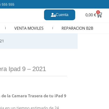
35 555 555
0
Carr
0,00
€
Cuenta
n CURSOS REPARACION MOVILES
VENTA MOVILES
REPARACION B2B
021
ra Ipad 9 – 2021
 de la Camara Trasera de tu iPad 9
revia en un tiempo estimado de 24