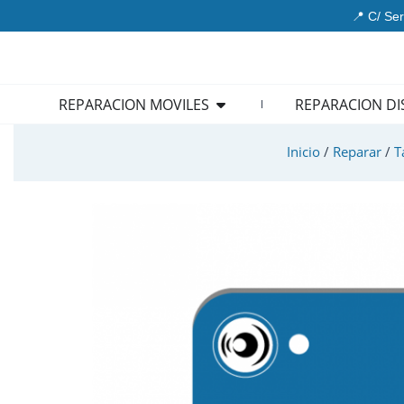
Ir
📍 C/ Ser
al
contenido
Open REPARACION MOVIL
REPARACION MOVILES
REPARACION DI
Inicio
/
Reparar
/
T