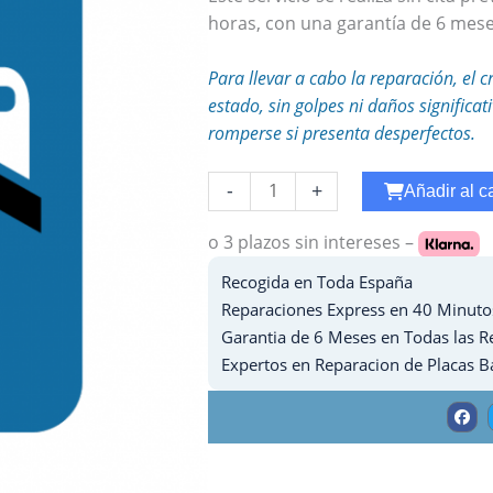
horas, con una garantía de 6 mese
Para llevar a cabo la reparación, el c
estado, sin golpes ni daños significa
romperse si presenta desperfectos.
Reparar
-
+
Añadir al ca
WiFi
Ipad
o 3 plazos
sin intereses –
Pro
Recogida en Toda España
10.5
Reparaciones Express en 40 Minuto
cantidad
Garantia de 6 Meses en Todas las R
Expertos en Reparacion de Placas B
F
a
c
e
b
o
o