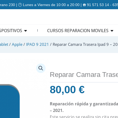
rano 230 | 🕐 Lunes a Viernes de 10:00 a 20:00 | ☎️ 91 571 53 14 - 6
ES
Open REPARACION DISPOSITIVOS
Ope
SPOSITIVOS
CURSOS REPARACION MOVILES
ablet
/
Apple
/
IPAD 9 2021
/ Reparar Camara Trasera Ipad 9 – 2
Reparar Camara Trase
80,00
€
Reparación rápida y garantizada
– 2021.
Este servicio se realiza sin cita p