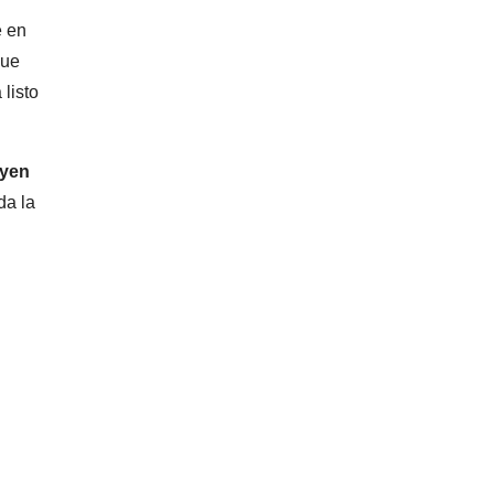
e en
que
 listo
uyen
da la