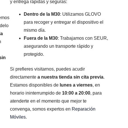
y entrega rápidas y seguras:
Dentro de la M30
: Utilizamos GLOVO
remos
para recoger y entregar el dispositivo el
odelo
mismo día.
la
Fuera de la M30
: Trabajamos con SEUR,
n
asegurando un transporte rápido y
protegido.
sin
Si prefieres visitarnos, puedes acudir
directamente
a nuestra tienda sin cita previa
.
Estamos disponibles de
lunes a viernes
, en
horario ininterrumpido de
10:00 a 20:00
, para
atenderte en el momento que mejor te
convenga, somos expertos en
Reparación
Móviles
.