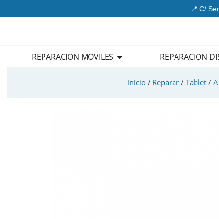
Ir
📍 C/ Ser
al
contenido
Open REPARACION MOVIL
REPARACION MOVILES
REPARACION DI
Inicio
/
Reparar
/
Tablet
/
A