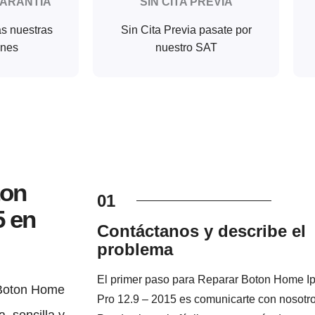
GARANTIA
SIN CITA PREVIA
as nuestras
Sin Cita Previa pasate por
ones
nuestro SAT
ton
01
5 en
Contáctanos y describe el
problema
El primer paso para Reparar Boton Home I
 Boton Home
Pro 12.9 – 2015 es comunicarte con nosotro
, sencilla y