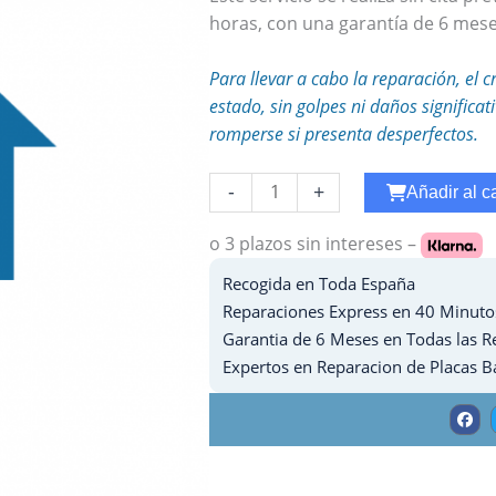
horas, con una garantía de 6 mese
Para llevar a cabo la reparación, el c
estado, sin golpes ni daños significa
romperse si presenta desperfectos.
Reparar
-
+
Añadir al ca
WiFi
Ipad
o 3 plazos
sin intereses –
7
Recogida en Toda España
-
Reparaciones Express en 40 Minuto
2019
Garantia de 6 Meses en Todas las R
cantidad
Expertos en Reparacion de Placas B
F
a
c
e
b
o
o