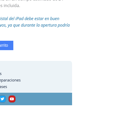
s incluida.
ristal del iPad debe estar en buen
tivos, ya que durante la apertura podría
rrito
s
eparaciones
ases
T
Y
w
o
i
u
t
t
t
u
e
b
r
e