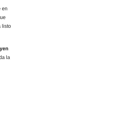
e en
que
 listo
uyen
da la