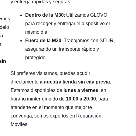
y entrega rápidas y seguras:
Dentro de la M30
: Utilizamos GLOVO
remos
para recoger y entregar el dispositivo el
odelo
mismo día.
la
Fuera de la M30
: Trabajamos con SEUR,
n
asegurando un transporte rápido y
protegido.
sin
Si prefieres visitarnos, puedes acudir
directamente
a nuestra tienda sin cita previa
.
Estamos disponibles de
lunes a viernes
, en
horario ininterrumpido de
10:00 a 20:00
, para
atenderte en el momento que mejor te
convenga, somos expertos en
Reparación
Móviles
.