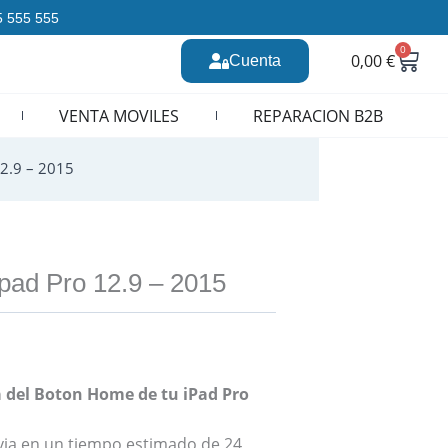
35 555 555
0
Carr
0,00
€
Cuenta
n CURSOS REPARACION MOVILES
VENTA MOVILES
REPARACION B2B
2.9 – 2015
pad Pro 12.9 – 2015
 del Boton Home de tu iPad Pro
revia en un tiempo estimado de 24