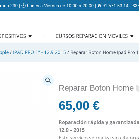
rano 230 | 🕐 Lunes a Viernes de 10:00 a 20:00 | ☎️ 91 571 53 14 - 6
ES
Open REPARACION DISPOSITIVOS
Ope
SPOSITIVOS
CURSOS REPARACION MOVILES
pple
/
IPAD PRO 1º - 12.9 2015
/ Reparar Boton Home Ipad Pro 1
Reparar Boton Home I
65,00
€
Reparación rápida y garantizada
12.9 – 2015
Este servicio se realiza sin cita p