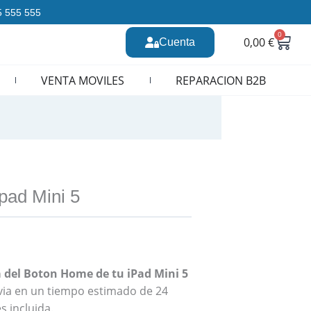
35 555 555
0
Carr
0,00
€
Cuenta
n CURSOS REPARACION MOVILES
VENTA MOVILES
REPARACION B2B
pad Mini 5
 del Boton Home de tu iPad Mini 5
revia en un tiempo estimado de 24
s incluida.