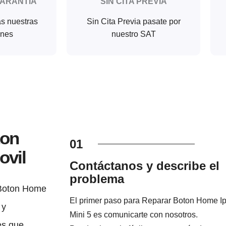
GARANTIA
SIN CITA PREVIA
as nuestras
Sin Cita Previa pasate por
ones
nuestro SAT
ton
01
ovil
Contáctanos y describe el
problema
 Boton Home
El primer paso para Reparar Boton Home I
 y
Mini 5 es comunicarte con nosotros.
es que