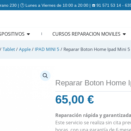
rano 230 | 🕐 Lunes a Viernes de 10:00 a 20:00 | ☎️ 91 571 53 14 - 6
ES
Open REPARACION DISPOSITIVOS
Ope
SPOSITIVOS
CURSOS REPARACION MOVILES
/
Tablet
/
Apple
/
IPAD MINI 5
/ Reparar Boton Home Ipad Mini 5
Reparar Boton Home I
65,00
€
Reparación rápida y garantizada
Este servicio se realiza sin cita p
horas, con una garantía de 6 mese