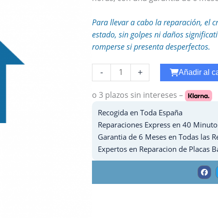
Para llevar a cabo la reparación, el c
estado, sin golpes ni daños significa
romperse si presenta desperfectos.
Reparar
-
+
Añadir al ca
Bluetooth
Ipad
o 3 plazos
sin intereses –
7
Recogida en Toda España
-
Reparaciones Express en 40 Minuto
2019
Garantia de 6 Meses en Todas las R
cantidad
Expertos en Reparacion de Placas B
F
a
c
e
b
o
o
k