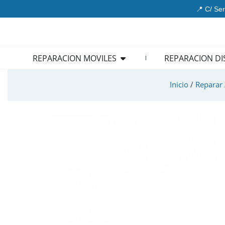
Ir
📍 C/ Ser
al
contenido
Open REPARACION MOVIL
REPARACION MOVILES
REPARACION DI
Inicio
/
Reparar