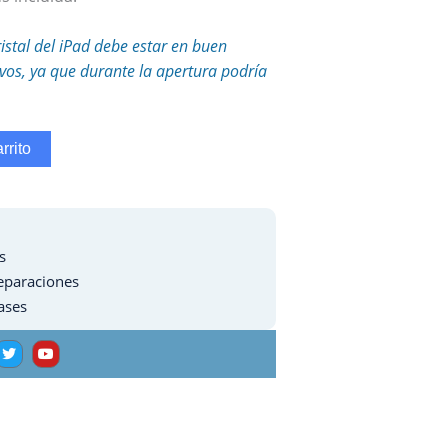
ristal del iPad debe estar en buen
tivos, ya que durante la apertura podría
rrito
s
eparaciones
ases
T
Y
w
o
i
u
t
t
t
u
e
b
r
e