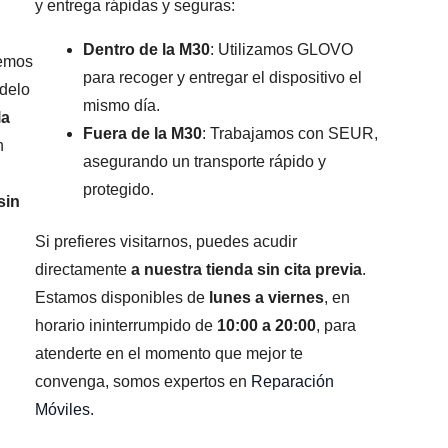
y entrega rápidas y seguras:
Dentro de la M30
: Utilizamos GLOVO
remos
para recoger y entregar el dispositivo el
odelo
mismo día.
la
Fuera de la M30
: Trabajamos con SEUR,
n
asegurando un transporte rápido y
protegido.
sin
Si prefieres visitarnos, puedes acudir
directamente
a nuestra tienda sin cita previa
.
Estamos disponibles de
lunes a viernes
, en
horario ininterrumpido de
10:00 a 20:00
, para
atenderte en el momento que mejor te
convenga, somos expertos en
Reparación
Móviles
.