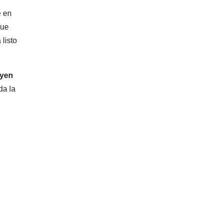
e en
que
 listo
uyen
da la