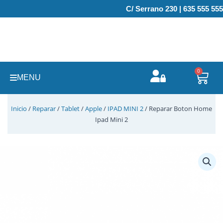
Ir
C/ Serrano 230 | 635 555 555
al
contenido
0
Carr
MENU
Inicio
/
Reparar
/
Tablet
/
Apple
/
IPAD MINI 2
/ Reparar Boton Home
Ipad Mini 2