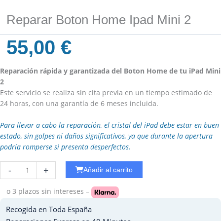
Reparar Boton Home Ipad Mini 2
55,00
€
Reparación rápida y garantizada del Boton Home de tu iPad Mini
2
Este servicio se realiza sin cita previa en un tiempo estimado de
24 horas, con una garantía de 6 meses incluida.
Para llevar a cabo la reparación, el cristal del iPad debe estar en buen
estado, sin golpes ni daños significativos, ya que durante la apertura
podría romperse si presenta desperfectos.
Reparar
-
+
Añadir al carrito
WiFi
Ipad
o 3 plazos
sin intereses –
3
Recogida en Toda España
cantidad