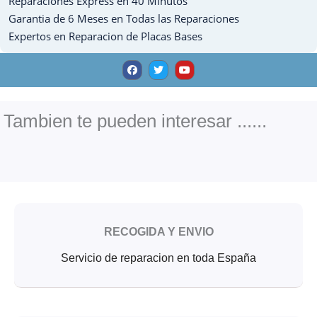
Reparaciones Express en 40 Minutos
Garantia de 6 Meses en Todas las Reparaciones
Expertos en Reparacion de Placas Bases
F
T
Y
a
w
o
c
i
u
e
t
t
b
t
u
o
e
b
o
r
e
Tambien te pueden interesar ......
k
RECOGIDA Y ENVIO
Servicio de reparacion en toda España