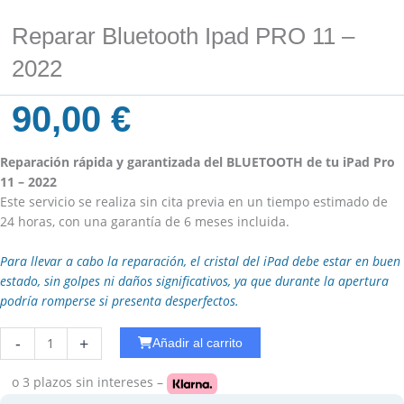
Reparar Bluetooth Ipad PRO 11 –
2022
90,00
€
Reparación rápida y garantizada del BLUETOOTH de tu iPad Pro
11 – 2022
Este servicio se realiza sin cita previa en un tiempo estimado de
24 horas, con una garantía de 6 meses incluida.
Para llevar a cabo la reparación, el cristal del iPad debe estar en buen
estado, sin golpes ni daños significativos, ya que durante la apertura
podría romperse si presenta desperfectos.
Reparar
-
+
Añadir al carrito
WiFi
Ipad
o 3 plazos
sin intereses –
Air