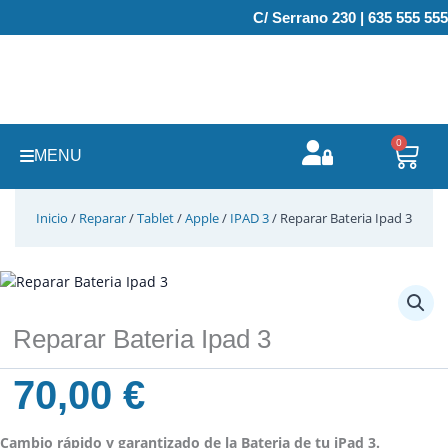
Ir
C/ Serrano 230 | 635 555 555
al
contenido
0
Carr
MENU
Inicio
/
Reparar
/
Tablet
/
Apple
/
IPAD 3
/ Reparar Bateria Ipad 3
Reparar Bateria Ipad 3
70,00
€
Cambio rápido y garantizado de la Bateria de tu iPad 3.