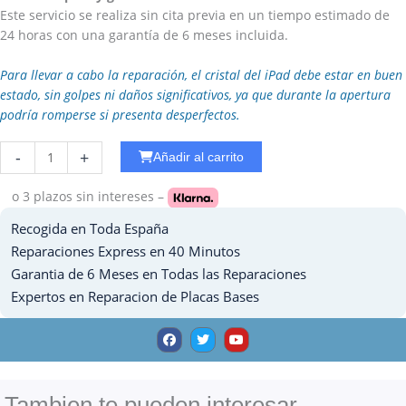
Este servicio se realiza sin cita previa en un tiempo estimado de
24 horas con una garantía de 6 meses incluida.
Para llevar a cabo la reparación, el cristal del iPad debe estar en buen
estado, sin golpes ni daños significativos, ya que durante la apertura
podría romperse si presenta desperfectos.
Reparar
-
+
Añadir al carrito
WiFi
Ipad
o 3 plazos
sin intereses –
Pro
Recogida en Toda España
10.5
cantidad
Reparaciones Express en 40 Minutos
Garantia de 6 Meses en Todas las Reparaciones
Expertos en Reparacion de Placas Bases
F
T
Y
a
w
o
c
i
u
e
t
t
b
t
u
o
e
b
o
r
e
Tambien te pueden interesar ......