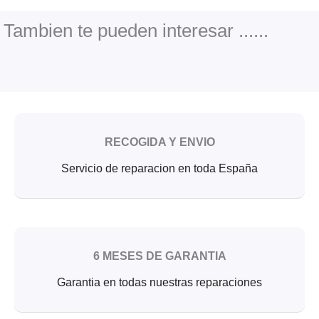
b
t
u
o
e
b
o
r
e
Tambien te pueden interesar ......
k
RECOGIDA Y ENVIO
Servicio de reparacion en toda España
6 MESES DE GARANTIA
Garantia en todas nuestras reparaciones