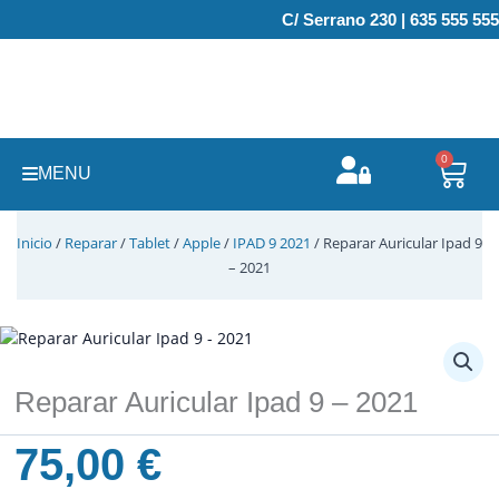
Ir
C/ Serrano 230 | 635 555 555
al
contenido
0
Carr
MENU
Inicio
/
Reparar
/
Tablet
/
Apple
/
IPAD 9 2021
/ Reparar Auricular Ipad 9
– 2021
Reparar Auricular Ipad 9 – 2021
75,00
€