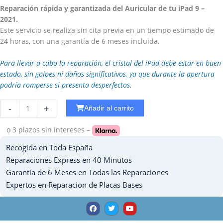
Reparación rápida y garantizada del Auricular de tu iPad 9 –
2021.
Este servicio se realiza sin cita previa en un tiempo estimado de
24 horas, con una garantía de 6 meses incluida.
Para llevar a cabo la reparación, el cristal del iPad debe estar en buen
estado, sin golpes ni daños significativos, ya que durante la apertura
podría romperse si presenta desperfectos.
Reparar
-
+
Añadir al carrito
WiFi
Ipad
o 3 plazos
sin intereses –
Pro
Recogida en Toda España
10.5
cantidad
Reparaciones Express en 40 Minutos
Garantia de 6 Meses en Todas las Reparaciones
Expertos en Reparacion de Placas Bases
F
T
Y
a
w
o
c
i
u
e
t
t