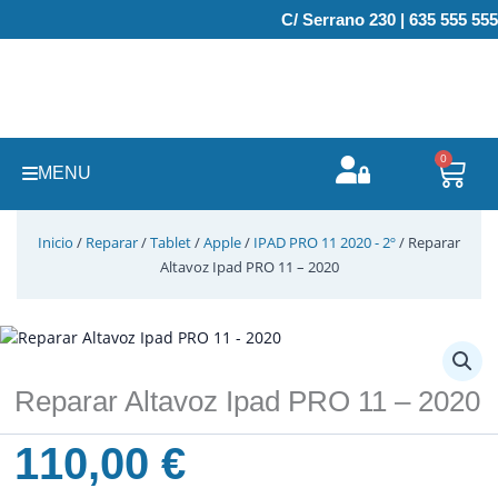
Ir
C/ Serrano 230 | 635 555 555
al
contenido
0
Carr
MENU
Inicio
/
Reparar
/
Tablet
/
Apple
/
IPAD PRO 11 2020 - 2º
/ Reparar
Altavoz Ipad PRO 11 – 2020
Reparar Altavoz Ipad PRO 11 – 2020
110,00
€