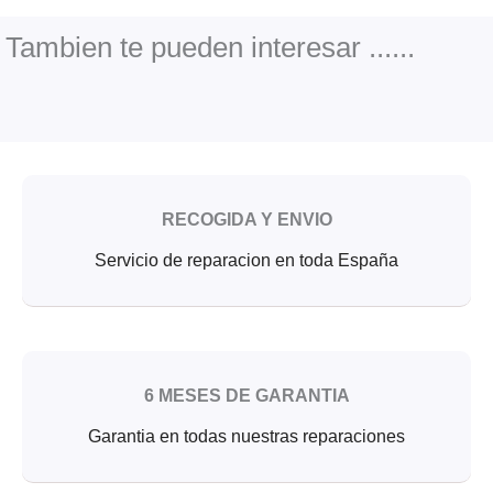
b
t
u
o
e
b
o
r
e
Tambien te pueden interesar ......
k
RECOGIDA Y ENVIO
Servicio de reparacion en toda España
6 MESES DE GARANTIA
Garantia en todas nuestras reparaciones