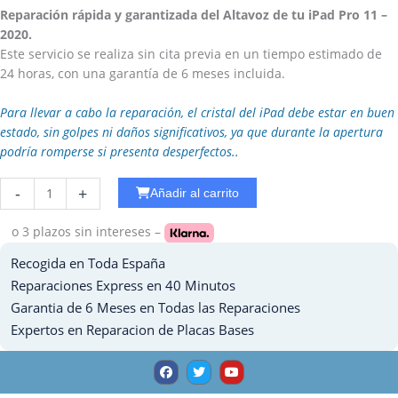
Reparación rápida y garantizada del Altavoz de tu iPad Pro 11 –
2020.
Este servicio se realiza sin cita previa en un tiempo estimado de
24 horas, con una garantía de 6 meses incluida.
Para llevar a cabo la reparación, el cristal del iPad debe estar en buen
estado, sin golpes ni daños significativos, ya que durante la apertura
podría romperse si presenta desperfectos..
Reparar
-
+
Añadir al carrito
Placa
Base
o 3 plazos
sin intereses –
Ipad
Recogida en Toda España
9
-
Reparaciones Express en 40 Minutos
2021
Garantia de 6 Meses en Todas las Reparaciones
cantidad
Expertos en Reparacion de Placas Bases
F
T
Y
a
w
o
c
i
u
e
t
t